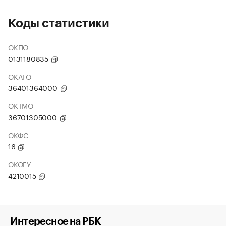
Коды статистики
ОКПО
0131180835
ОКАТО
36401364000
ОКТМО
36701305000
ОКФС
16
ОКОГУ
4210015
Интересное на РБК