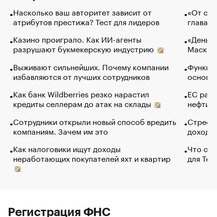
Насколько ваш авторитет зависит от
«От спо
атрибутов престижа? Тест для лидеров
глава к
Казино проиграло. Как ИИ-агенты
«Деньги
разрушают букмекерскую индустрию
Маск в 
Выживают сильнейших. Почему компании
Функции
избавляются от лучших сотрудников
основ э
Как банк Wildberries резко нарастил
ЕС раз
кредиты селлерам до атак на склады
нефти —
Сотрудники открыли новый способ вредить
Стресс 
компаниям. Зачем им это
доходов
Как налоговики ищут доходы
Что обв
неработающих покупателей яхт и квартир
для Tel
Регистрация ФНС