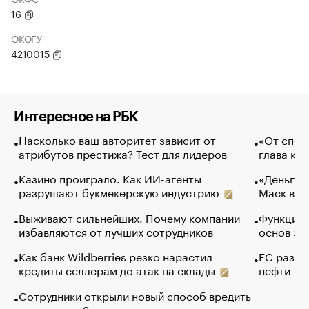
16
ОКОГУ
4210015
Интересное на РБК
Насколько ваш авторитет зависит от
«От спор
атрибутов престижа? Тест для лидеров
глава ко
Казино проиграло. Как ИИ-агенты
«Деньги б
разрушают букмекерскую индустрию
Маск в и
Выживают сильнейших. Почему компании
Функции 
избавляются от лучших сотрудников
основ эф
Как банк Wildberries резко нарастил
ЕС разре
кредиты селлерам до атак на склады
нефти — 
Сотрудники открыли новый способ вредить
компаниям. Зачем им это