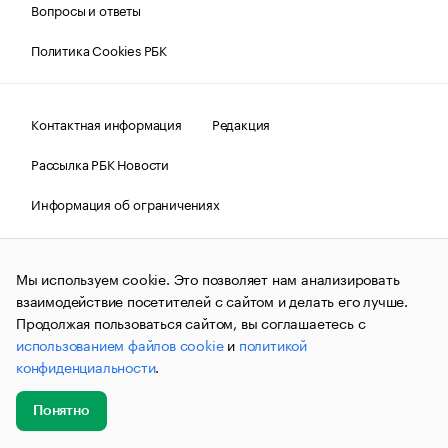
Вопросы и ответы
Политика Cookies РБК
Контактная информация
Редакция
Рассылка РБК Новости
Информация об ограничениях
Правовая информация
О соблюдении авторских прав
Мы используем cookie. Это позволяет нам анализировать
© АО «РОСБИЗНЕСКОНСАЛТИНГ»,
1995–2026.
Сообщения
и материалы информационного агентства «РБК»
взаимодействие посетителей с сайтом и делать его лучше.
(зарегистрировано Федеральной службой по надзору в сфере
Продолжая пользоваться сайтом, вы соглашаетесь с
связи, информационных технологий и массовых
использованием файлов cookie
и
политикой
коммуникаций (Роскомнадзор) 09.12.2015 за номером ИА
№ФС77-63848) сопровождаются пометкой «РБК». Отдельные
конфиденциальности
.
публикации могут содержать информацию,
не предназначенную для пользователей
до 18 лет.
companycardsfeedback@rbc.ru
Понятно
Добавить
Главное
Эксперты
Кейсы
Мероприятия