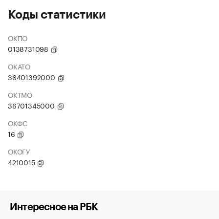
Коды статистики
ОКПО
0138731098
ОКАТО
36401392000
ОКТМО
36701345000
ОКФС
16
ОКОГУ
4210015
Интересное на РБК