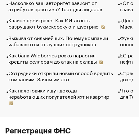
Насколько ваш авторитет зависит от
«От спо
атрибутов престижа? Тест для лидеров
глава к
Казино проиграло. Как ИИ-агенты
«Деньги
разрушают букмекерскую индустрию
Маск в 
Выживают сильнейших. Почему компании
Функции
избавляются от лучших сотрудников
основ э
Как банк Wildberries резко нарастил
ЕС раз
кредиты селлерам до атак на склады
нефти —
Сотрудники открыли новый способ вредить
Стресс 
компаниям. Зачем им это
доходов
Как налоговики ищут доходы
Что обв
неработающих покупателей яхт и квартир
для Tel
Регистрация ФНС