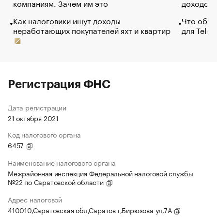
компаниям. Зачем им это
доходов 
Как налоговики ищут доходы
Что обви
неработающих покупателей яхт и квартир
для Tele
Регистрация ФНС
Дата регистрации
21 октября 2021
Код налогового органа
6457
Наименование налогового органа
Межрайонная инспекция Федеральной налоговой службы
№22 по Саратовской области
Адрес налоговой
410010,Саратовская обл,Саратов г,Бирюзова ул,7А