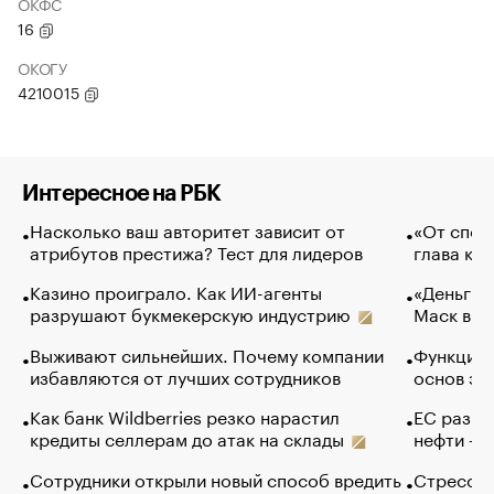
ОКФС
16
ОКОГУ
4210015
Интересное на РБК
Насколько ваш авторитет зависит от
«От спор
атрибутов престижа? Тест для лидеров
глава ко
Казино проиграло. Как ИИ-агенты
«Деньги б
разрушают букмекерскую индустрию
Маск в и
Выживают сильнейших. Почему компании
Функции 
избавляются от лучших сотрудников
основ эф
Как банк Wildberries резко нарастил
ЕС разре
кредиты селлерам до атак на склады
нефти — 
Сотрудники открыли новый способ вредить
Стресс о