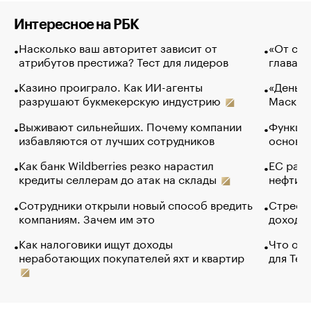
Интересное на РБК
Насколько ваш авторитет зависит от
«От спо
атрибутов престижа? Тест для лидеров
глава к
Казино проиграло. Как ИИ-агенты
«Деньги
разрушают букмекерскую индустрию
Маск в 
Выживают сильнейших. Почему компании
Функции
избавляются от лучших сотрудников
основ э
Как банк Wildberries резко нарастил
ЕС раз
кредиты селлерам до атак на склады
нефти —
Сотрудники открыли новый способ вредить
Стресс 
компаниям. Зачем им это
доходов
Как налоговики ищут доходы
Что обв
неработающих покупателей яхт и квартир
для Tel