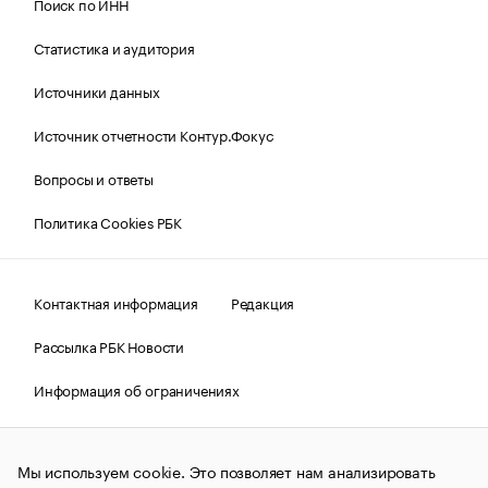
Поиск по ИНН
Статистика и аудитория
Источники данных
Источник отчетности Контур.Фокус
Вопросы и ответы
Политика Cookies РБК
Контактная информация
Редакция
Рассылка РБК Новости
Информация об ограничениях
Правовая информация
О соблюдении авторских прав
Мы используем cookie. Это позволяет нам анализировать
© АО «РОСБИЗНЕСКОНСАЛТИНГ»,
1995–2026.
Сообщения