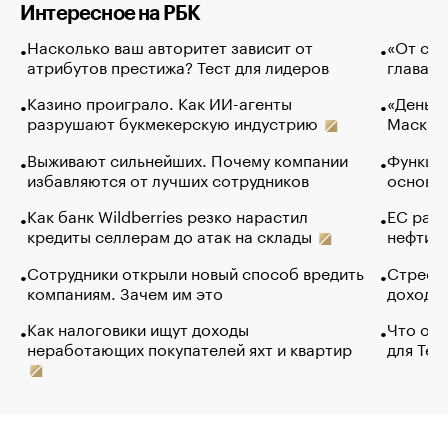
Интересное на РБК
Насколько ваш авторитет зависит от
«От спо
атрибутов престижа? Тест для лидеров
глава к
Казино проиграло. Как ИИ-агенты
«Деньги
разрушают букмекерскую индустрию
Маск в 
Выживают сильнейших. Почему компании
Функции
избавляются от лучших сотрудников
основ э
Как банк Wildberries резко нарастил
ЕС раз
кредиты селлерам до атак на склады
нефти —
Сотрудники открыли новый способ вредить
Стресс 
компаниям. Зачем им это
доходов
Как налоговики ищут доходы
Что обв
неработающих покупателей яхт и квартир
для Tel