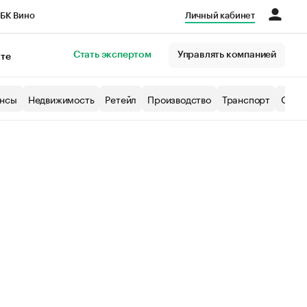
БК Вино
Личный кабинет
Город
Стать экспертом
Управлять компанией
кте
нсы
Недвижимость
Ретейл
Производство
Транспорт
Образ