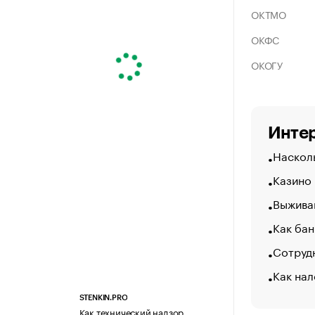
ОКТМО
ОКФС
ОКОГУ
Интер
Насколь
Казино
Выжива
Как бан
Сотрудн
Как нал
STENKIN.PRO
Как технический надзор