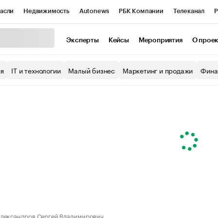
асли
Недвижимость
Autonews
РБК Компании
Телеканал
Р
К Курсы
РБК Life
Тренды
Визионеры
Национальные проекты
Эксперты
Кейсы
Мероприятия
О прое
уб
Исследования
Кредитные рейтинги
Франшизы
Газета
ия
IT и технологии
Малый бизнес
Маркетинг и продажи
Фина
Проверка контрагентов
Политика
Экономика
Бизнес
ы
лександров Сергей Владимирович