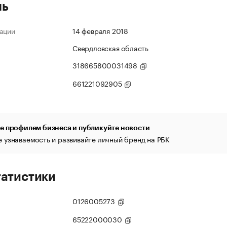
ль
ации
14 февраля 2018
Свердловская область
318665800031498
661221092905
е профилем бизнеса и публикуйте новости
 узнаваемость и развивайте личный бренд на РБК
татистики
0126005273
65222000030