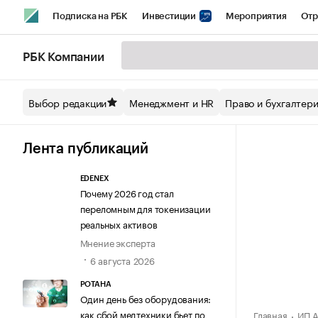
Подписка на РБК
Инвестиции
Мероприятия
Отр
Спорт
Школа управления РБК
РБК Образование
РБ
РБК Компании
Стиль
Крипто
РБК Бизнес-среда
Дискуссионный кл
Выбор редакции
Менеджмент и HR
Право и бухгалтер
Спецпроекты СПб
Конференции СПб
Спецпроекты
Технологии и медиа
Финансы
Рынок наличной валют
Лента публикаций
EDENEX
Почему 2026 год стал
переломным для токенизации
реальных активов
Мнение эксперта
6 августа 2026
РОТАНА
Один день без оборудования:
как сбой медтехники бьет по
Главная
ИП А