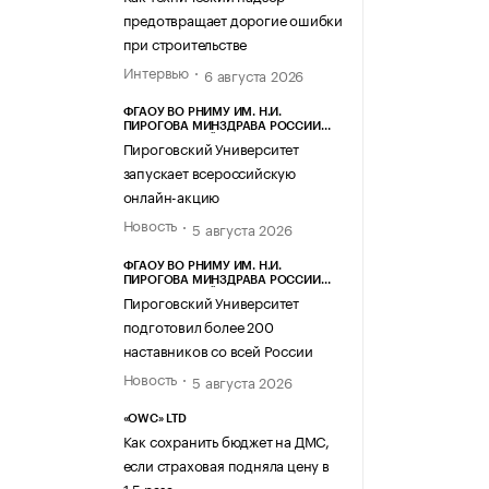
предотвращает дорогие ошибки
при строительстве
Интервью
6 августа 2026
ФГАОУ ВО РНИМУ ИМ. Н.И.
ПИРОГОВА МИНЗДРАВА РОССИИ
(ПИРОГОВСКИЙ УНИВЕРСИТЕТ)
Пироговский Университет
запускает всероссийскую
онлайн-акцию
Новость
5 августа 2026
ФГАОУ ВО РНИМУ ИМ. Н.И.
ПИРОГОВА МИНЗДРАВА РОССИИ
(ПИРОГОВСКИЙ УНИВЕРСИТЕТ)
Пироговский Университет
подготовил более 200
наставников со всей России
Новость
5 августа 2026
«OWC» LTD
Как сохранить бюджет на ДМС,
если страховая подняла цену в
1,5 раза