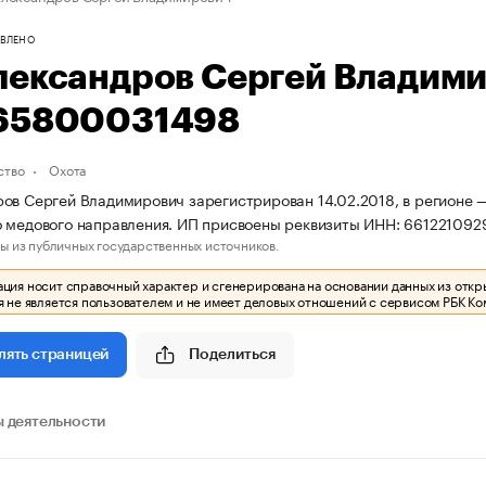
ВЛЕНО
лександров Сергей Владим
65800031498
ство
Охота
ов Сергей Владимирович зарегистрирован 14.02.2018, в регионе —
 медового направления. ИП присвоены реквизиты ИНН: 66122109
ы из публичных государственных источников.
ия носит справочный характер и сгенерирована на основании данных из откр
 не является пользователем и не имеет деловых отношений с сервисом РБК Ко
Поделиться
лять страницей
 деятельности