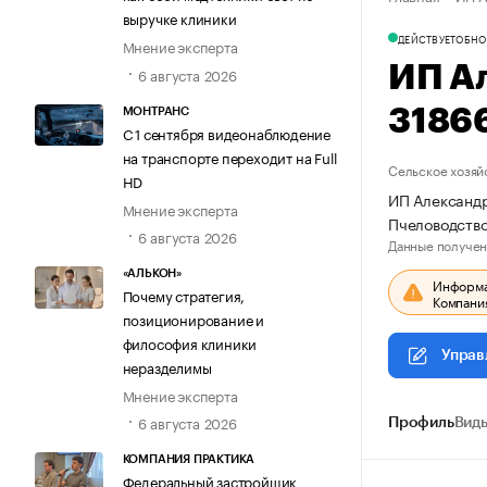
выручке клиники
ДЕЙСТВУЕТ
ОБНО
Мнение эксперта
ИП А
6 августа 2026
3186
МОНТРАНС
С 1 сентября видеонаблюдение
на транспорте переходит на Full
Сельское хозяй
HD
ИП Александр
Мнение эксперта
Пчеловодство
6 августа 2026
Данные получен
«АЛЬКОН»
Информац
Почему стратегия,
Компания
позиционирование и
философия клиники
Управ
неразделимы
Мнение эксперта
6 августа 2026
Профиль
Виды
КОМПАНИЯ ПРАКТИКА
Федеральный застройщик