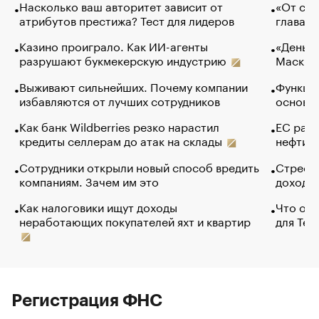
Насколько ваш авторитет зависит от
«От спо
атрибутов престижа? Тест для лидеров
глава к
Казино проиграло. Как ИИ-агенты
«Деньги
разрушают букмекерскую индустрию
Маск в 
Выживают сильнейших. Почему компании
Функции
избавляются от лучших сотрудников
основ э
Как банк Wildberries резко нарастил
ЕС раз
кредиты селлерам до атак на склады
нефти —
Сотрудники открыли новый способ вредить
Стресс 
компаниям. Зачем им это
доходов
Как налоговики ищут доходы
Что обв
неработающих покупателей яхт и квартир
для Tel
Регистрация ФНС