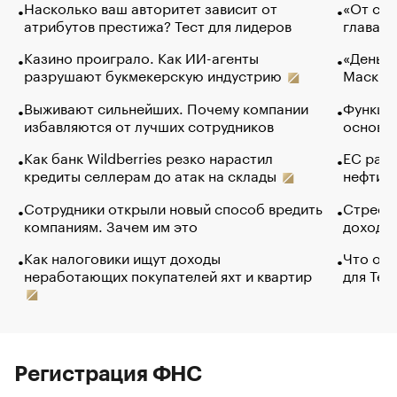
Насколько ваш авторитет зависит от
«От спо
атрибутов престижа? Тест для лидеров
глава к
Казино проиграло. Как ИИ-агенты
«Деньги
разрушают букмекерскую индустрию
Маск в 
Выживают сильнейших. Почему компании
Функции
избавляются от лучших сотрудников
основ э
Как банк Wildberries резко нарастил
ЕС раз
кредиты селлерам до атак на склады
нефти —
Сотрудники открыли новый способ вредить
Стресс 
компаниям. Зачем им это
доходов
Как налоговики ищут доходы
Что обв
неработающих покупателей яхт и квартир
для Tel
Регистрация ФНС