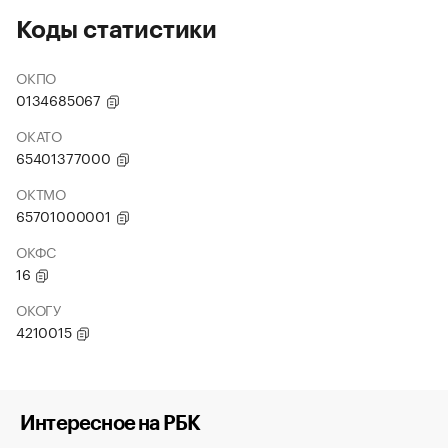
Коды статистики
ОКПО
0134685067
ОКАТО
65401377000
ОКТМО
65701000001
ОКФС
16
ОКОГУ
4210015
Интересное на РБК