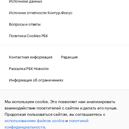
Источники данных
Источник отчетности Контур.Фокус
Вопросы и ответы
Политика Cookies РБК
Контактная информация
Редакция
Рассылка РБК Новости
Информация об ограничениях
Правовая информация
О соблюдении авторских прав
Мы используем cookie. Это позволяет нам анализировать
© АО «РОСБИЗНЕСКОНСАЛТИНГ»,
1995–2026.
Сообщения
и материалы информационного агентства «РБК»
взаимодействие посетителей с сайтом и делать его лучше.
(зарегистрировано Федеральной службой по надзору в сфере
Продолжая пользоваться сайтом, вы соглашаетесь с
связи, информационных технологий и массовых
использованием файлов cookie
и
политикой
коммуникаций (Роскомнадзор) 09.12.2015 за номером ИА
№ФС77-63848) сопровождаются пометкой «РБК». Отдельные
конфиденциальности
.