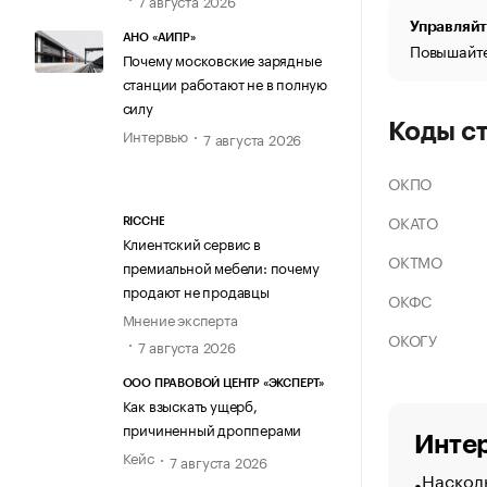
Управляйт
АНО «АИПР»
Повышайте
Почему московские зарядные
станции работают не в полную
силу
Коды с
Интервью
7 августа 2026
ОКПО
ОКАТО
RICCHE
Клиентский сервис в
ОКТМО
премиальной мебели: почему
продают не продавцы
ОКФС
Мнение эксперта
ОКОГУ
7 августа 2026
ООО ПРАВОВОЙ ЦЕНТР «ЭКСПЕРТ»
Как взыскать ущерб,
причиненный дропперами
Интер
Кейс
7 августа 2026
Насколь