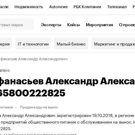
асли
Недвижимость
Autonews
РБК Компании
Телеканал
Р
К Курсы
РБК Life
Тренды
Визионеры
Национальные проекты
Эксперты
Кейсы
Мероприятия
О прое
онный клуб
Исследования
Кредитные рейтинги
Франшизы
Г
терия
IT и технологии
Малый бизнес
Маркетинг и прода
Проверка контрагентов
Политика
Экономика
Бизнес
фанасьев Александр Александрович
ы
ВЛЕНО
фанасьев Александр Алекс
65800222825
питание
Продажа еды на вынос
 Александр Александрович зарегистрирован 19.10.2018, в регионе
 предприятий общественного питания с обслуживанием на вынос.
2825.
ы из публичных государственных источников.