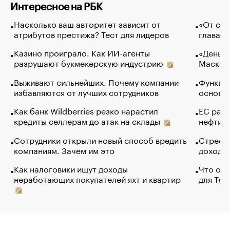
Интересное на РБК
Насколько ваш авторитет зависит от
«От спо
атрибутов престижа? Тест для лидеров
глава к
Казино проиграло. Как ИИ-агенты
«Деньги
разрушают букмекерскую индустрию
Маск в 
Выживают сильнейших. Почему компании
Функции
избавляются от лучших сотрудников
основ э
Как банк Wildberries резко нарастил
ЕС раз
кредиты селлерам до атак на склады
нефти —
Сотрудники открыли новый способ вредить
Стресс 
компаниям. Зачем им это
доходов
Как налоговики ищут доходы
Что обв
неработающих покупателей яхт и квартир
для Tel