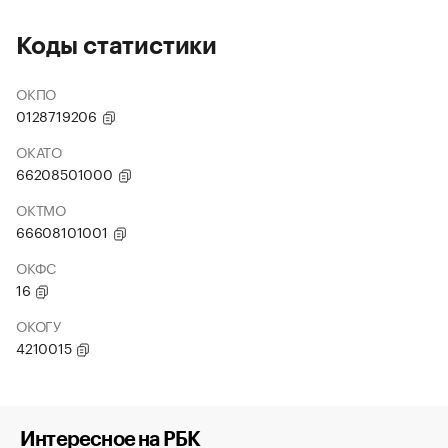
Коды статистики
ОКПО
0128719206
ОКАТО
66208501000
ОКТМО
66608101001
ОКФС
16
ОКОГУ
4210015
Интересное на РБК