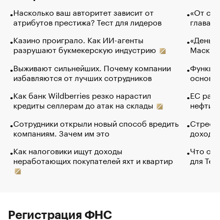
Насколько ваш авторитет зависит от
«От спо
атрибутов престижа? Тест для лидеров
глава к
Казино проиграло. Как ИИ-агенты
«Деньги
разрушают букмекерскую индустрию
Маск в 
Выживают сильнейших. Почему компании
Функции
избавляются от лучших сотрудников
основ э
Как банк Wildberries резко нарастил
ЕС раз
кредиты селлерам до атак на склады
нефти —
Сотрудники открыли новый способ вредить
Стресс 
компаниям. Зачем им это
доходов
Как налоговики ищут доходы
Что обв
неработающих покупателей яхт и квартир
для Tel
Регистрация ФНС