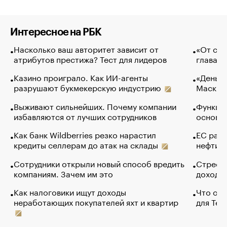
Интересное на РБК
Насколько ваш авторитет зависит от
«От спо
атрибутов престижа? Тест для лидеров
глава к
Казино проиграло. Как ИИ-агенты
«Деньги
разрушают букмекерскую индустрию
Маск в 
Выживают сильнейших. Почему компании
Функции
избавляются от лучших сотрудников
основ э
Как банк Wildberries резко нарастил
ЕС раз
кредиты селлерам до атак на склады
нефти —
Сотрудники открыли новый способ вредить
Стресс 
компаниям. Зачем им это
доходов
Как налоговики ищут доходы
Что обв
неработающих покупателей яхт и квартир
для Tel