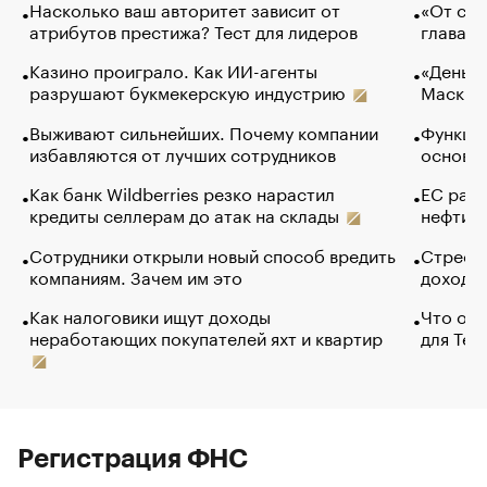
Насколько ваш авторитет зависит от
«От спо
атрибутов престижа? Тест для лидеров
глава к
Казино проиграло. Как ИИ-агенты
«Деньги
разрушают букмекерскую индустрию
Маск в 
Выживают сильнейших. Почему компании
Функции
избавляются от лучших сотрудников
основ э
Как банк Wildberries резко нарастил
ЕС раз
кредиты селлерам до атак на склады
нефти —
Сотрудники открыли новый способ вредить
Стресс 
компаниям. Зачем им это
доходов
Как налоговики ищут доходы
Что обв
неработающих покупателей яхт и квартир
для Tel
Регистрация ФНС