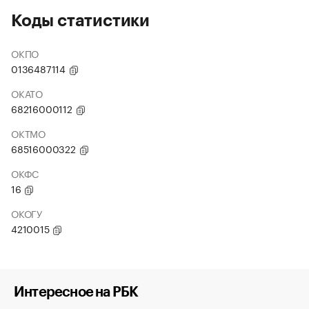
Коды статистики
ОКПО
0136487114
ОКАТО
68216000112
ОКТМО
68516000322
ОКФС
16
ОКОГУ
4210015
Интересное на РБК