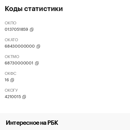
Коды статистики
ОКПО
0137051859
ОКАТО
68430000000
ОКТМО
68730000001
ОКФС
16
ОКОГУ
4210015
Интересное на РБК