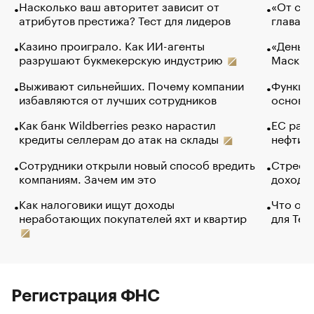
Насколько ваш авторитет зависит от
«От спо
атрибутов престижа? Тест для лидеров
глава к
Казино проиграло. Как ИИ-агенты
«Деньги
разрушают букмекерскую индустрию
Маск в 
Выживают сильнейших. Почему компании
Функции
избавляются от лучших сотрудников
основ э
Как банк Wildberries резко нарастил
ЕС раз
кредиты селлерам до атак на склады
нефти —
Сотрудники открыли новый способ вредить
Стресс 
компаниям. Зачем им это
доходов
Как налоговики ищут доходы
Что обв
неработающих покупателей яхт и квартир
для Tel
Регистрация ФНС