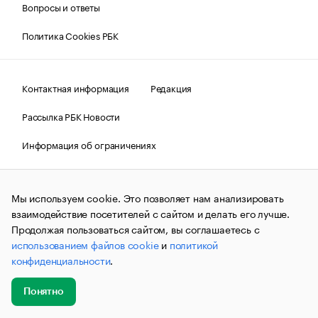
Вопросы и ответы
Политика Cookies РБК
Контактная информация
Редакция
Рассылка РБК Новости
Информация об ограничениях
Правовая информация
О соблюдении авторских прав
Мы используем cookie. Это позволяет нам анализировать
© АО «РОСБИЗНЕСКОНСАЛТИНГ»,
1995–2026.
Сообщения
и материалы информационного агентства «РБК»
взаимодействие посетителей с сайтом и делать его лучше.
(зарегистрировано Федеральной службой по надзору в сфере
Продолжая пользоваться сайтом, вы соглашаетесь с
связи, информационных технологий и массовых
использованием файлов cookie
и
политикой
коммуникаций (Роскомнадзор) 09.12.2015 за номером ИА
№ФС77-63848) сопровождаются пометкой «РБК». Отдельные
конфиденциальности
.
публикации могут содержать информацию,
не предназначенную для пользователей
до 18 лет.
companycardsfeedback@rbc.ru
Понятно
Добавить
Главное
Эксперты
Кейсы
Мероприятия