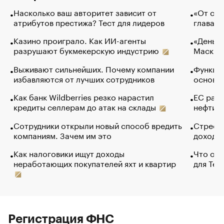
Насколько ваш авторитет зависит от
«От спо
атрибутов престижа? Тест для лидеров
глава к
Казино проиграло. Как ИИ-агенты
«Деньги
разрушают букмекерскую индустрию
Маск в 
Выживают сильнейших. Почему компании
Функции
избавляются от лучших сотрудников
основ э
Как банк Wildberries резко нарастил
ЕС раз
кредиты селлерам до атак на склады
нефти —
Сотрудники открыли новый способ вредить
Стресс 
компаниям. Зачем им это
доходов
Как налоговики ищут доходы
Что обв
неработающих покупателей яхт и квартир
для Tel
Регистрация ФНС