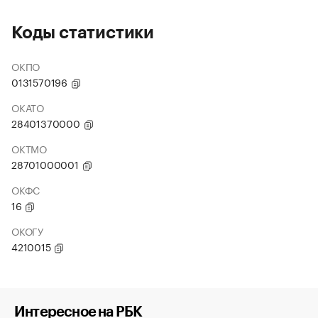
Коды статистики
ОКПО
0131570196
ОКАТО
28401370000
ОКТМО
28701000001
ОКФС
16
ОКОГУ
4210015
Интересное на РБК