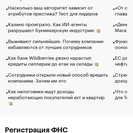
Насколько ваш авторитет зависит от
«От спо
атрибутов престижа? Тест для лидеров
глава к
Казино проиграло. Как ИИ-агенты
«Деньги
разрушают букмекерскую индустрию
Маск в 
Выживают сильнейших. Почему компании
Функции
избавляются от лучших сотрудников
основ э
Как банк Wildberries резко нарастил
ЕС раз
кредиты селлерам до атак на склады
нефти —
Сотрудники открыли новый способ вредить
Стресс 
компаниям. Зачем им это
доходов
Как налоговики ищут доходы
Что обв
неработающих покупателей яхт и квартир
для Tel
Регистрация ФНС