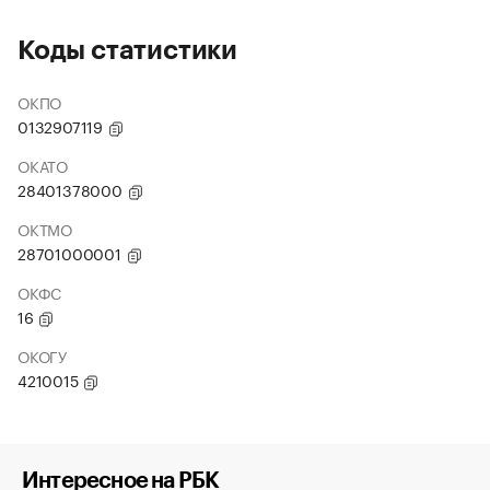
Коды статистики
ОКПО
0132907119
ОКАТО
28401378000
ОКТМО
28701000001
ОКФС
16
ОКОГУ
4210015
Интересное на РБК