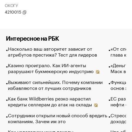
ОКОГУ
4210015
Интересное на РБК
Насколько ваш авторитет зависит от
«От спор
атрибутов престижа? Тест для лидеров
глава ко
Казино проиграло. Как ИИ-агенты
«Деньги б
разрушают букмекерскую индустрию
Маск в и
Выживают сильнейших. Почему компании
Функции 
избавляются от лучших сотрудников
основ эф
Как банк Wildberries резко нарастил
ЕС разре
кредиты селлерам до атак на склады
нефти — 
Сотрудники открыли новый способ вредить
Стресс о
компаниям. Зачем им это
доходов 
Как налоговики ищут доходы
Что обви