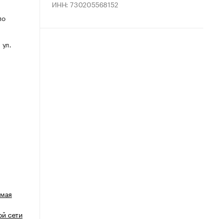
ИНН: 730205568152
по
 ул.
емая
й сети