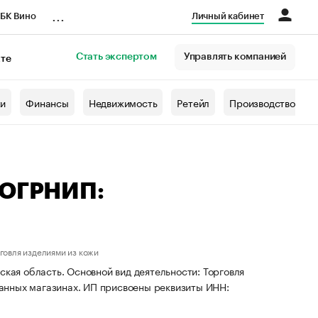
...
БК Вино
Личный кабинет
Стать экспертом
Управлять компанией
кте
азета
жи
Финансы
Недвижимость
Ретейл
Производство
 ОГРНИП:
говля изделиями из кожи
ская область. Основной вид деятельности: Торговля
анных магазинах. ИП присвоены реквизиты ИНН: