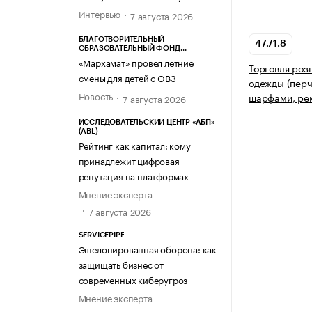
Интервью
7 августа 2026
БЛАГОТВОРИТЕЛЬНЫЙ
47.71.8
ОБРАЗОВАТЕЛЬНЫЙ ФОНД
«МАРХАМАТ»
«Мархамат» провел летние
Торговля роз
смены для детей с ОВЗ
одежды (перч
Новость
шарфами, рем
7 августа 2026
ИССЛЕДОВАТЕЛЬСКИЙ ЦЕНТР «АБП»
(ABL)
Рейтинг как капитал: кому
принадлежит цифровая
репутация на платформах
Мнение эксперта
7 августа 2026
SERVICEPIPE
Эшелонированная оборона: как
защищать бизнес от
современных киберугроз
Мнение эксперта