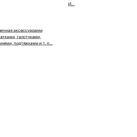
И…
ничная аксессуарами
атками, галстуками,
нями, подтяжками и т. п…