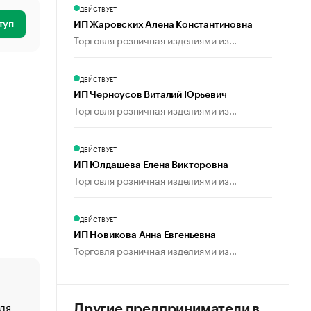
ДЕЙСТВУЕТ
туп
ИП Жаровских Алена Константиновна
Торговля розничная изделиями из...
ДЕЙСТВУЕТ
ИП Черноусов Виталий Юрьевич
Торговля розничная изделиями из...
ДЕЙСТВУЕТ
ИП Юлдашева Елена Викторовна
Торговля розничная изделиями из...
ДЕЙСТВУЕТ
ИП Новикова Анна Евгеньевна
Торговля розничная изделиями из...
ля
«От спорта тело стареет иначе». Как живет глава ко
Другие предприниматели в