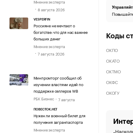
Мнение эксперта
Управляйт
8 августа 2026
Повышайте
VESPERFIN
Россияне не мечтают о
богатстве: что для нас важнее
Коды с
больших денег
Мнение эксперта
ОКПО
7 августа 2026
ОКАТО
ОКТМО
Минпромторг сообщил об
ОКФС
изучении властями идей по
поддержке селлеров WB
ОКОГУ
РБК Бизнес
7 августа
ПОВЕСТОК.НЕТ
Нужен ли военный билет для
Интер
получения загранпаспорта
Мнение эксперта
Насколь