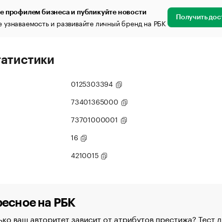
е профилем бизнеса и публикуйте новости
Получить дос
 узнаваемость и развивайте личный бренд на РБК
татистики
0125303394
73401365000
73701000001
16
4210015
есное на РБК
ко ваш авторитет зависит от атрибутов престижа? Тест д