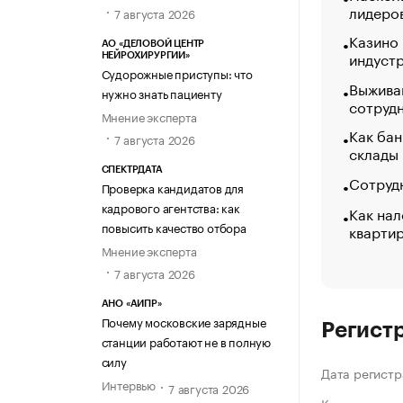
лидеро
7 августа 2026
Казино
АО «ДЕЛОВОЙ ЦЕНТР
индуст
НЕЙРОХИРУРГИИ»
Судорожные приступы: что
Выжива
нужно знать пациенту
сотруд
Мнение эксперта
Как бан
7 августа 2026
склады
СПЕКТРДАТА
Сотрудн
Проверка кандидатов для
кадрового агентства: как
Как нал
повысить качество отбора
кварти
Мнение эксперта
7 августа 2026
АНО «АИПР»
Почему московские зарядные
Регист
станции работают не в полную
силу
Дата регистр
Интервью
7 августа 2026