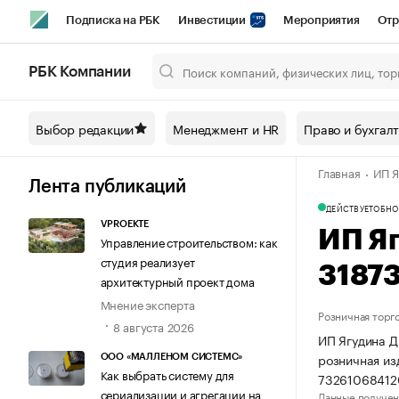
Подписка на РБК
Инвестиции
Мероприятия
Отр
Спорт
Школа управления РБК
РБК Образование
РБ
РБК Компании
Город
Стиль
Крипто
РБК Бизнес-среда
Дискусси
Выбор редакции
Менеджмент и HR
Право и бухгал
Спецпроекты СПб
Конференции СПб
Спецпроекты
Главная
ИП Я
Технологии и медиа
Финансы
Рынок наличной валют
Лента публикаций
ДЕЙСТВУЕТ
ОБНО
VPROEKTE
ИП Я
Управление строительством: как
студия реализует
3187
архитектурный проект дома
Мнение эксперта
Розничная торг
8 августа 2026
ИП Ягудина Д
розничная из
ООО «МАЛЛЕНОМ СИСТЕМС»
Как выбрать систему для
73261068412
сериализации и агрегации на
Данные получен