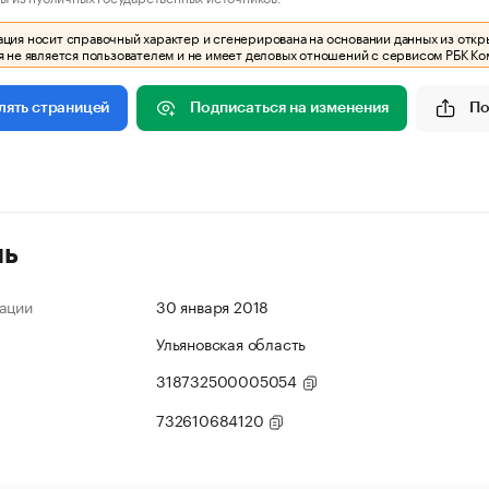
ия носит справочный характер и сгенерирована на основании данных из откр
 не является пользователем и не имеет деловых отношений с сервисом РБК Ко
Подписаться на изменения
По
лять страницей
ль
ации
30 января 2018
Ульяновская область
318732500005054
732610684120