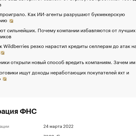
в
 проиграло. Как ИИ-агенты разрушают букмекерскую
рию
ют сильнейших. Почему компании избавляются от лучших
ников
к Wildberries резко нарастил кредиты селлерам до атак н
ики открыли новый способ вредить компаниям. Зачем им
оговики ищут доходы неработающих покупателей яхт и
р
рация ФНС
ации
24 марта 2022