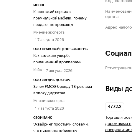
Код налогово
RICCHE
Наименование
Клиентский сервис в
органа
премиальной мебели: почему
продают не продавцы
Адрес налого
Мнение эксперта
7 августа 2026
ООО ПРАВОВОЙ ЦЕНТР «ЭКСПЕРТ»
Социал
Как взыскать ущерб,
причиненный дропперами
Регистрацио
Кейс
7 августа 2026
ООО «МЕДИА-ДОКТОР»
Зачем FMCG-бренду ТВ-реклама
Виды д
в эпоху диджитал
Мнение эксперта
7 августа 2026
47.72.2
Торговля роз
СВОЙ БАНК
дорожными п
Эквайринг простыми словами:
специализир
что нужно знать бизнесу