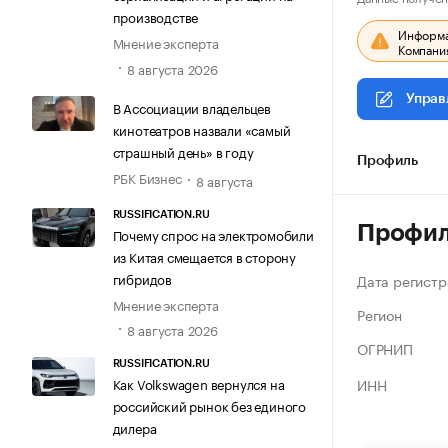
производстве
Информац
Мнение эксперта
Компания
8 августа 2026
Управ
В Ассоциации владельцев
кинотеатров назвали «самый
страшный день» в году
Профиль
РБК Бизнес
8 августа
RUSSIFICATION.RU
Профи
Почему спрос на электромобили
из Китая смещается в сторону
гибридов
Дата регистр
Мнение эксперта
Регион
8 августа 2026
ОГРНИП
RUSSIFICATION.RU
ИНН
Как Volkswagen вернулся на
российский рынок без единого
дилера