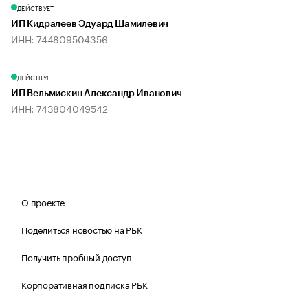
ДЕЙСТВУЕТ
ИП Кидралеев Эдуард Шамилевич
ИНН: 744809504356
ДЕЙСТВУЕТ
ИП Вельмискин Александр Иванович
ИНН: 743804049542
О проекте
Поделиться новостью на РБК
Получить пробный доступ
Корпоративная подписка РБК