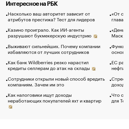
Интересное на РБК
Насколько ваш авторитет зависит от
«От спо
атрибутов престижа? Тест для лидеров
глава к
Казино проиграло. Как ИИ-агенты
«Деньги
разрушают букмекерскую индустрию
Маск в 
Выживают сильнейших. Почему компании
Функции
избавляются от лучших сотрудников
основ э
Как банк Wildberries резко нарастил
ЕС раз
кредиты селлерам до атак на склады
нефти —
Сотрудники открыли новый способ вредить
Стресс 
компаниям. Зачем им это
доходов
Как налоговики ищут доходы
Что обв
неработающих покупателей яхт и квартир
для Tel