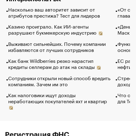
Насколько ваш авторитет зависит от
«От спо
атрибутов престижа? Тест для лидеров
глава к
Казино проиграло. Как ИИ-агенты
«Деньги
разрушают букмекерскую индустрию
Маск в 
Выживают сильнейших. Почему компании
Функции
избавляются от лучших сотрудников
основ э
Как банк Wildberries резко нарастил
ЕС раз
кредиты селлерам до атак на склады
нефти —
Сотрудники открыли новый способ вредить
Стресс 
компаниям. Зачем им это
доходов
Как налоговики ищут доходы
Что обв
неработающих покупателей яхт и квартир
для Tel
Регистрация ФНС