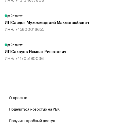
ДЕЙСТВУЕТ
ИП Саидов Мухоммадтаиб Махматаюбович
ИНН: 745600016655
ДЕЙСТВУЕТ
ИП Сахауов Ильшат Ришатович
ИНН: 741705190036
О проекте
Поделиться новостью на РБК
Получить пробный доступ