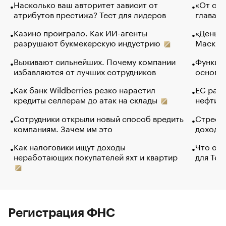
Насколько ваш авторитет зависит от
«От спо
атрибутов престижа? Тест для лидеров
глава к
Казино проиграло. Как ИИ-агенты
«Деньги
разрушают букмекерскую индустрию
Маск в 
Выживают сильнейших. Почему компании
Функции
избавляются от лучших сотрудников
основ э
Как банк Wildberries резко нарастил
ЕС раз
кредиты селлерам до атак на склады
нефти —
Сотрудники открыли новый способ вредить
Стресс 
компаниям. Зачем им это
доходов
Как налоговики ищут доходы
Что обв
неработающих покупателей яхт и квартир
для Tel
Регистрация ФНС