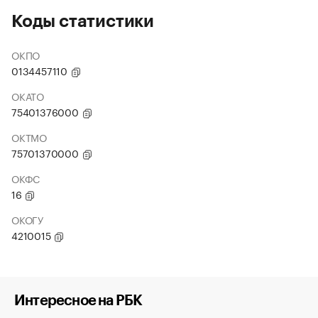
Коды статистики
ОКПО
0134457110
ОКАТО
75401376000
ОКТМО
75701370000
ОКФС
16
ОКОГУ
4210015
Интересное на РБК