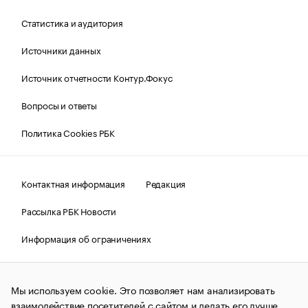
Статистика и аудитория
Источники данных
Источник отчетности Контур.Фокус
Вопросы и ответы
Политика Cookies РБК
Контактная информация
Редакция
Рассылка РБК Новости
Информация об ограничениях
Правовая информация
О соблюдении авторских прав
Мы используем cookie. Это позволяет нам анализировать
© АО «РОСБИЗНЕСКОНСАЛТИНГ»,
1995–2026.
Сообщения
и материалы информационного агентства «РБК»
взаимодействие посетителей с сайтом и делать его лучше.