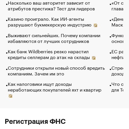
Насколько ваш авторитет зависит от
«От спо
атрибутов престижа? Тест для лидеров
глава к
Казино проиграло. Как ИИ-агенты
«Деньги
разрушают букмекерскую индустрию
Маск в 
Выживают сильнейших. Почему компании
Функции
избавляются от лучших сотрудников
основ э
Как банк Wildberries резко нарастил
ЕС раз
кредиты селлерам до атак на склады
нефти —
Сотрудники открыли новый способ вредить
Стресс 
компаниям. Зачем им это
доходов
Как налоговики ищут доходы
Что обв
неработающих покупателей яхт и квартир
для Tel
Регистрация ФНС