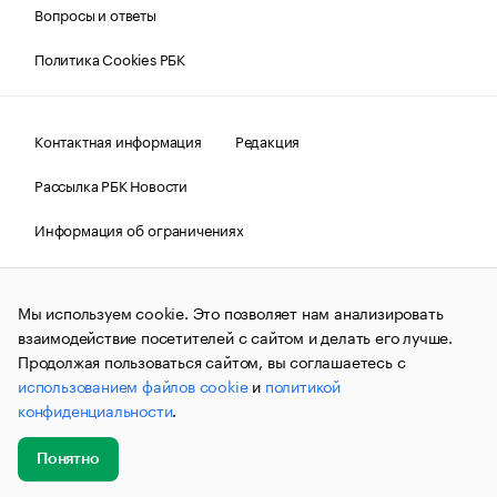
Вопросы и ответы
Политика Cookies РБК
Контактная информация
Редакция
Рассылка РБК Новости
Информация об ограничениях
Правовая информация
О соблюдении авторских прав
Мы используем cookie. Это позволяет нам анализировать
© АО «РОСБИЗНЕСКОНСАЛТИНГ»,
1995–2026.
Сообщения
и материалы информационного агентства «РБК»
взаимодействие посетителей с сайтом и делать его лучше.
(зарегистрировано Федеральной службой по надзору в сфере
Продолжая пользоваться сайтом, вы соглашаетесь с
связи, информационных технологий и массовых
использованием файлов cookie
и
политикой
коммуникаций (Роскомнадзор) 09.12.2015 за номером ИА
№ФС77-63848) сопровождаются пометкой «РБК». Отдельные
конфиденциальности
.
публикации могут содержать информацию,
не предназначенную для пользователей
до 18 лет.
companycardsfeedback@rbc.ru
Понятно
Добавить
Главное
Эксперты
Кейсы
Мероприятия