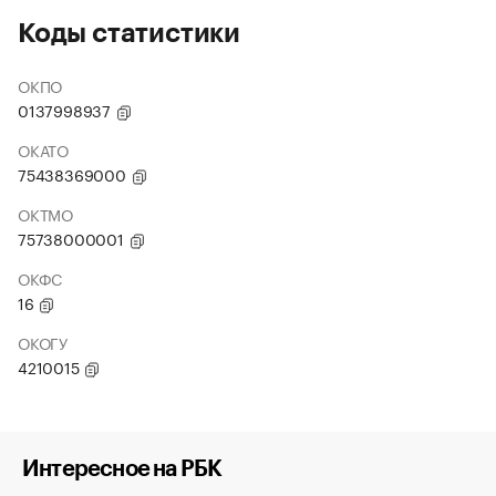
Коды статистики
ОКПО
0137998937
ОКАТО
75438369000
ОКТМО
75738000001
ОКФС
16
ОКОГУ
4210015
Интересное на РБК