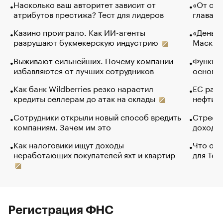
Насколько ваш авторитет зависит от
«От спо
атрибутов престижа? Тест для лидеров
глава к
Казино проиграло. Как ИИ-агенты
«Деньги
разрушают букмекерскую индустрию
Маск в 
Выживают сильнейших. Почему компании
Функции
избавляются от лучших сотрудников
основ э
Как банк Wildberries резко нарастил
ЕС раз
кредиты селлерам до атак на склады
нефти —
Сотрудники открыли новый способ вредить
Стресс 
компаниям. Зачем им это
доходов
Как налоговики ищут доходы
Что обв
неработающих покупателей яхт и квартир
для Tel
Регистрация ФНС