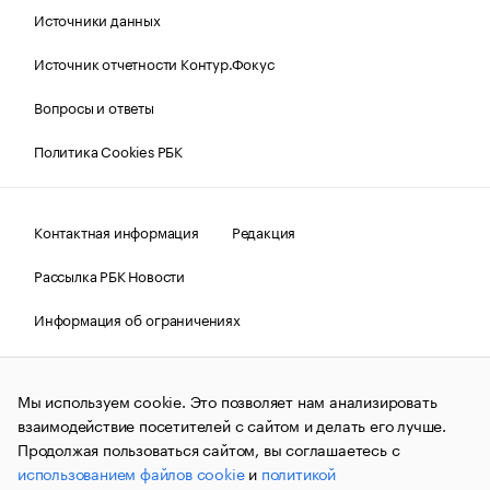
Источники данных
Источник отчетности Контур.Фокус
Вопросы и ответы
Политика Cookies РБК
Контактная информация
Редакция
Рассылка РБК Новости
Информация об ограничениях
Правовая информация
О соблюдении авторских прав
Мы используем cookie. Это позволяет нам анализировать
© АО «РОСБИЗНЕСКОНСАЛТИНГ»,
1995–2026.
Сообщения
и материалы информационного агентства «РБК»
взаимодействие посетителей с сайтом и делать его лучше.
(зарегистрировано Федеральной службой по надзору в сфере
Продолжая пользоваться сайтом, вы соглашаетесь с
связи, информационных технологий и массовых
использованием файлов cookie
и
политикой
коммуникаций (Роскомнадзор) 09.12.2015 за номером ИА