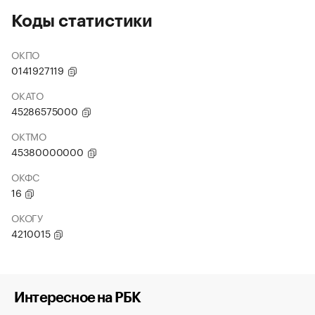
Коды статистики
ОКПО
0141927119
ОКАТО
45286575000
ОКТМО
45380000000
ОКФС
16
ОКОГУ
4210015
Интересное на РБК