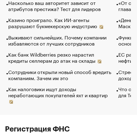
Насколько ваш авторитет зависит от
«От спо
атрибутов престижа? Тест для лидеров
глава к
Казино проиграло. Как ИИ-агенты
«Деньги
разрушают букмекерскую индустрию
Маск в 
Выживают сильнейших. Почему компании
Функции
избавляются от лучших сотрудников
основ э
Как банк Wildberries резко нарастил
ЕС раз
кредиты селлерам до атак на склады
нефти —
Сотрудники открыли новый способ вредить
Стресс 
компаниям. Зачем им это
доходов
Как налоговики ищут доходы
Что обв
неработающих покупателей яхт и квартир
для Tel
Регистрация ФНС