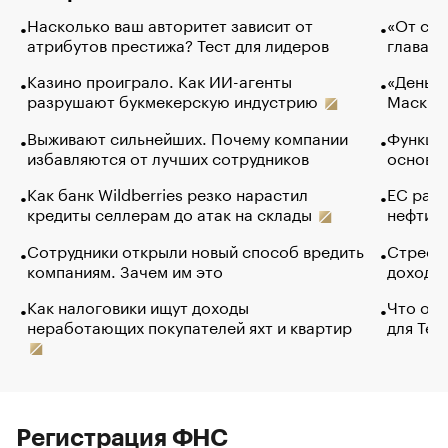
Насколько ваш авторитет зависит от
«От спо
атрибутов престижа? Тест для лидеров
глава к
Казино проиграло. Как ИИ-агенты
«Деньги
разрушают букмекерскую индустрию
Маск в 
Выживают сильнейших. Почему компании
Функции
избавляются от лучших сотрудников
основ э
Как банк Wildberries резко нарастил
ЕС раз
кредиты селлерам до атак на склады
нефти —
Сотрудники открыли новый способ вредить
Стресс 
компаниям. Зачем им это
доходов
Как налоговики ищут доходы
Что обв
неработающих покупателей яхт и квартир
для Tel
Регистрация ФНС