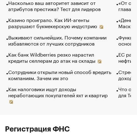
Насколько ваш авторитет зависит от
«От спо
атрибутов престижа? Тест для лидеров
глава к
Казино проиграло. Как ИИ-агенты
«Деньги
разрушают букмекерскую индустрию
Маск в 
Выживают сильнейших. Почему компании
Функции
избавляются от лучших сотрудников
основ э
Как банк Wildberries резко нарастил
ЕС раз
кредиты селлерам до атак на склады
нефти —
Сотрудники открыли новый способ вредить
Стресс 
компаниям. Зачем им это
доходов
Как налоговики ищут доходы
Что обв
неработающих покупателей яхт и квартир
для Tel
Регистрация ФНС