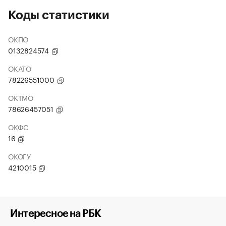
Коды статистики
ОКПО
0132824574
ОКАТО
78226551000
ОКТМО
78626457051
ОКФС
16
ОКОГУ
4210015
Интересное на РБК