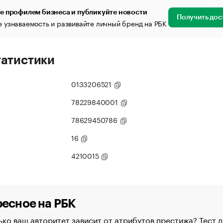
е профилем бизнеса и публикуйте новости
Получить дос
 узнаваемость и развивайте личный бренд на РБК
татистики
0133206521
78229840001
78629450786
16
4210015
есное на РБК
ко ваш авторитет зависит от атрибутов престижа? Тест д