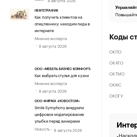
Управляйт
НЕФТЕТРАФИК
Повышайте
Как получить клиентов на
спецтехнику: находим лиды в
интернете
Коды с
Мнение эксперта
8 августа 2026
ОКПО
ОКАТО
ООО «МЕБЕЛЬ БИЗНЕС КОМФОРТ»
ОКТМО
Как выбрать стулья для кухни
Мнение эксперта
ОКФС
8 августа 2026
ОКОГУ
ООО ФИРМА «НОВОСТОМ»
Smile Symphony внедрили
цифровое моделирование
улыбки перед винирами
Интер
Новость
8 августа 2026
Насколь