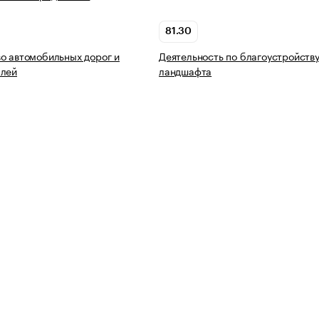
81.30
о автомобильных дорог и
Деятельность по благоустройств
алей
ландшафта