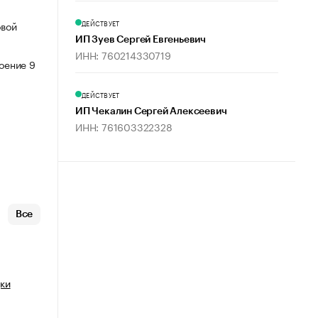
ДЕЙСТВУЕТ
овой
ИП Зуев Сергей Евгеньевич
ИНН: 760214330719
роение 9
ДЕЙСТВУЕТ
ИП Чекалин Сергей Алексеевич
ИНН: 761603322328
Все
ки