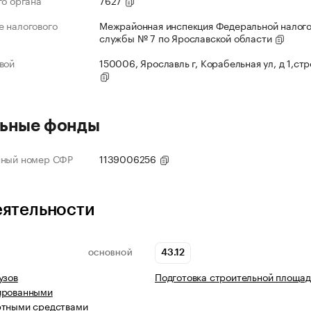
го органа
7627
 налогового
Межрайонная инспекция Федеральной налог
службы № 7 по Ярославской области
вой
150006, Ярославль г, Корабельная ул, д 1,ст
ьные фонды
нный номер СФР
1139006256
еятельности
43.12
ОСНОВНОЙ
узов
Подготовка строительной площад
ированными
ртными средствами