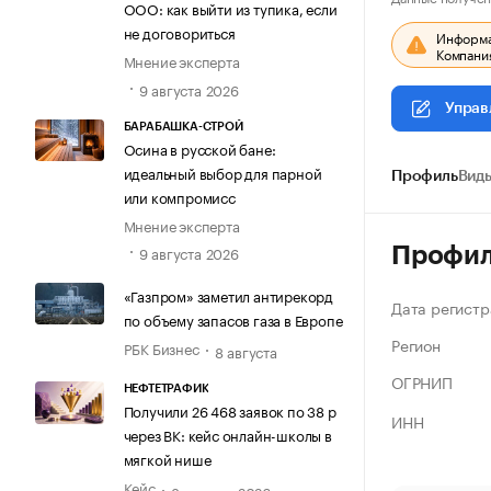
ООО: как выйти из тупика, если
не договориться
Информац
Компания
Мнение эксперта
9 августа 2026
Управ
БАРАБАШКА-СТРОЙ
Осина в русской бане:
идеальный выбор для парной
Профиль
Виды
или компромисс
Мнение эксперта
9 августа 2026
Профи
«Газпром» заметил антирекорд
Дата регистр
по объему запасов газа в Европе
Регион
РБК Бизнес
8 августа
ОГРНИП
НЕФТЕТРАФИК
Получили 26 468 заявок по 38 р
ИНН
через ВК: кейс онлайн-школы в
мягкой нише
Кейс
8 августа 2026