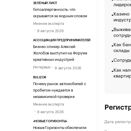
лидеро
ЗЕЛЁНЫЙ ЛИСТ
Гипоаллергенность: что
Казино
скрывается за модным словом
индуст
Мнение эксперта
Выжива
8 августа 2026
сотруд
АССОЦИАЦИЯ ПРЕДПРИНИМАТЕЛЕЙ
Как бан
Бизнес-спикер Алексей
склады
Жолобов выступил на Форуме
Сотрудн
креативных индустрий
Интервью
8 августа 2026
Как нал
кварти
RULIZOR
Почему рынок автомобилей с
пробегом нуждается в
независимой проверке
Мнение эксперта
Регист
8 августа 2026
Дата регистр
«НОВЫЕ ГОРИЗОНТЫ»
Новые Горизонты обеспечили