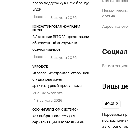
Код налогово
пресс-поддержку в СМИ бренду
БАСК
Наименование
органа
Новость
8 августа 2026
Адрес налого
КОНСАЛТИНГОВАЯ КОМПАНИЯ
BITOBE
В Лектории BITOBE представили
обновленный инструмент
оценки лидеров
Социал
Новость
8 августа 2026
Регистрацио
VPROEKTE
Управление строительством: как
студия реализует
архитектурный проект дома
Виды д
Мнение эксперта
8 августа 2026
49.41.2
ООО «МАЛЛЕНОМ СИСТЕМС»
Перевозка гр
Как выбрать систему для
неспециализ
сериализации и агрегации на
автотранспо
производстве