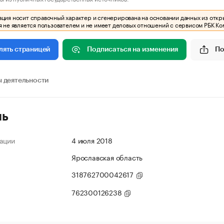
ия носит справочный характер и сгенерирована на основании данных из откр
 не является пользователем и не имеет деловых отношений с сервисом РБК Ко
Подписаться на изменения
По
лять страницей
 деятельности
ль
ации
4 июля 2018
Ярославская область
318762700042617
762300126238