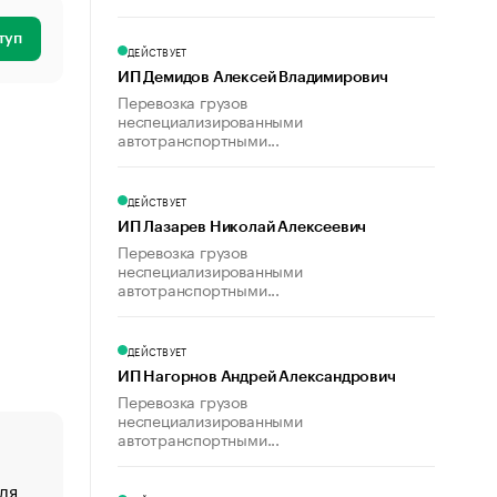
туп
ДЕЙСТВУЕТ
ИП Демидов Алексей Владимирович
Перевозка грузов
неспециализированными
автотранспортными...
ДЕЙСТВУЕТ
ИП Лазарев Николай Алексеевич
Перевозка грузов
неспециализированными
автотранспортными...
ДЕЙСТВУЕТ
ИП Нагорнов Андрей Александрович
Перевозка грузов
неспециализированными
автотранспортными...
ля
«От спорта тело стареет иначе». Как живет глава ко