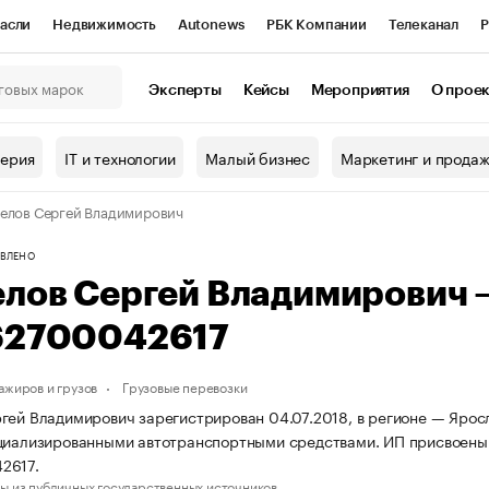
асли
Недвижимость
Autonews
РБК Компании
Телеканал
Р
К Курсы
РБК Life
Тренды
Визионеры
Национальные проекты
Эксперты
Кейсы
Мероприятия
О прое
онный клуб
Исследования
Кредитные рейтинги
Франшизы
Г
терия
IT и технологии
Малый бизнес
Маркетинг и прода
Проверка контрагентов
Политика
Экономика
Бизнес
елов Сергей Владимирович
ы
ВЛЕНО
елов Сергей Владимирович
62700042617
ажиров и грузов
Грузовые перевозки
гей Владимирович зарегистрирован 04.07.2018, в регионе — Яросл
ециализированными автотранспортными средствами. ИП присвоены
2617.
ы из публичных государственных источников.