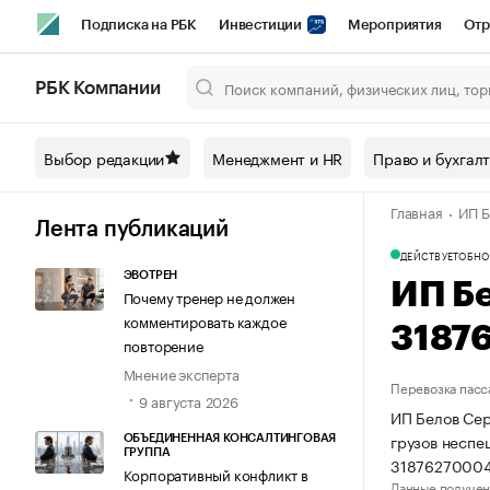
Подписка на РБК
Инвестиции
Мероприятия
Отр
Спорт
Школа управления РБК
РБК Образование
РБ
РБК Компании
Город
Стиль
Крипто
РБК Бизнес-среда
Дискусси
Выбор редакции
Менеджмент и HR
Право и бухгал
Спецпроекты СПб
Конференции СПб
Спецпроекты
Главная
ИП Б
Технологии и медиа
Финансы
Рынок наличной валют
Лента публикаций
ДЕЙСТВУЕТ
ОБНО
ЭВОТРЕН
ИП Б
Почему тренер не должен
комментировать каждое
3187
повторение
Мнение эксперта
Перевозка пасс
9 августа 2026
ИП Белов Сер
грузов несп
ОБЪЕДИНЕННАЯ КОНСАЛТИНГОВАЯ
ГРУППА
31876270004
Корпоративный конфликт в
Данные получен