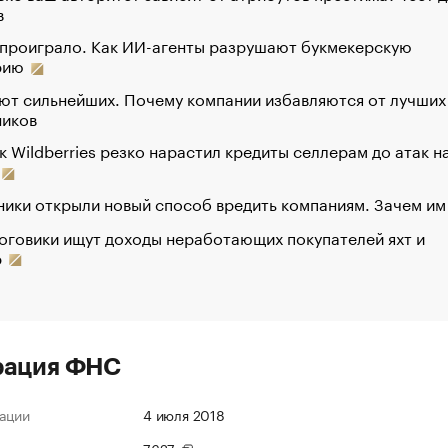
в
 проиграло. Как ИИ-агенты разрушают букмекерскую
рию
ют сильнейших. Почему компании избавляются от лучших
ников
к Wildberries резко нарастил кредиты селлерам до атак н
ики открыли новый способ вредить компаниям. Зачем им
оговики ищут доходы неработающих покупателей яхт и
р
рация ФНС
ации
4 июля 2018