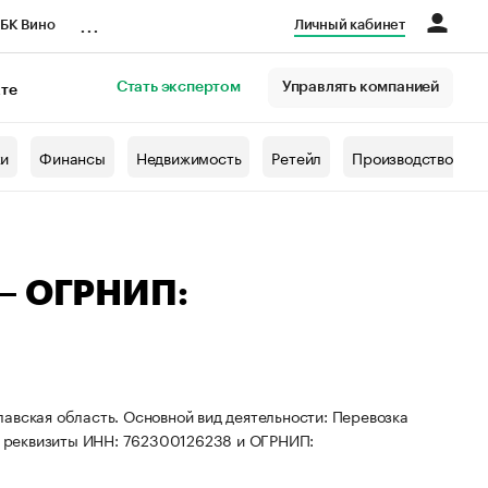
...
БК Вино
Личный кабинет
Стать экспертом
Управлять компанией
кте
азета
жи
Финансы
Недвижимость
Ретейл
Производство
 — ОГРНИП:
авская область. Основной вид деятельности: Перевозка
 реквизиты ИНН: 762300126238 и ОГРНИП: