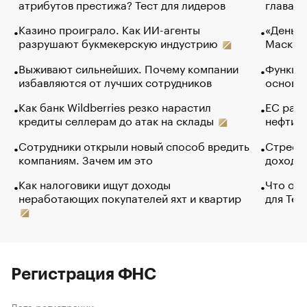
атрибутов престижа? Тест для лидеров
глава к
Казино проиграло. Как ИИ-агенты
«Деньги
разрушают букмекерскую индустрию
Маск в 
Выживают сильнейших. Почему компании
Функции
избавляются от лучших сотрудников
основ э
Как банк Wildberries резко нарастил
ЕС раз
кредиты селлерам до атак на склады
нефти —
Сотрудники открыли новый способ вредить
Стресс 
компаниям. Зачем им это
доходов
Как налоговики ищут доходы
Что обв
неработающих покупателей яхт и квартир
для Tel
Регистрация ФНС
Дата регистрации