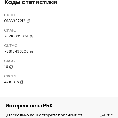
Коды статистики
ОКПО
0136397212
ОКАТО
78218833024
ОКТМО
78618433206
ОКФС
16
ОКОГУ
4210015
Интересное на РБК
Насколько ваш авторитет зависит от
«От спо