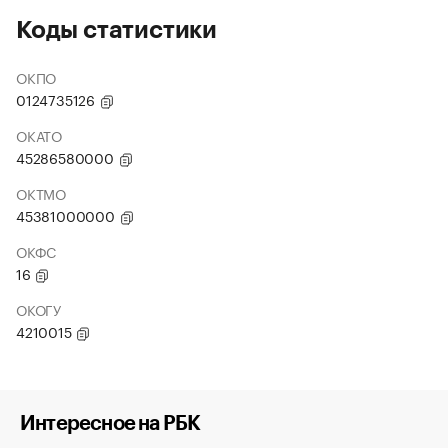
Коды статистики
ОКПО
0124735126
ОКАТО
45286580000
ОКТМО
45381000000
ОКФС
16
ОКОГУ
4210015
Интересное на РБК