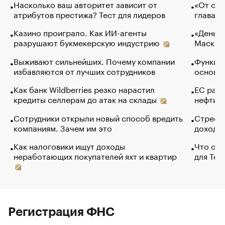
Насколько ваш авторитет зависит от
«От спо
атрибутов престижа? Тест для лидеров
глава к
Казино проиграло. Как ИИ-агенты
«Деньги
разрушают букмекерскую индустрию
Маск в 
Выживают сильнейших. Почему компании
Функции
избавляются от лучших сотрудников
основ э
Как банк Wildberries резко нарастил
ЕС раз
кредиты селлерам до атак на склады
нефти —
Сотрудники открыли новый способ вредить
Стресс 
компаниям. Зачем им это
доходов
Как налоговики ищут доходы
Что обв
неработающих покупателей яхт и квартир
для Tel
Регистрация ФНС