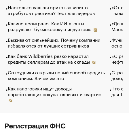
Насколько ваш авторитет зависит от
«От спо
атрибутов престижа? Тест для лидеров
глава к
Казино проиграло. Как ИИ-агенты
«Деньги
разрушают букмекерскую индустрию
Маск в 
Выживают сильнейших. Почему компании
Функции
избавляются от лучших сотрудников
основ э
Как банк Wildberries резко нарастил
ЕС раз
кредиты селлерам до атак на склады
нефти —
Сотрудники открыли новый способ вредить
Стресс 
компаниям. Зачем им это
доходов
Как налоговики ищут доходы
Что обв
неработающих покупателей яхт и квартир
для Tel
Регистрация ФНС