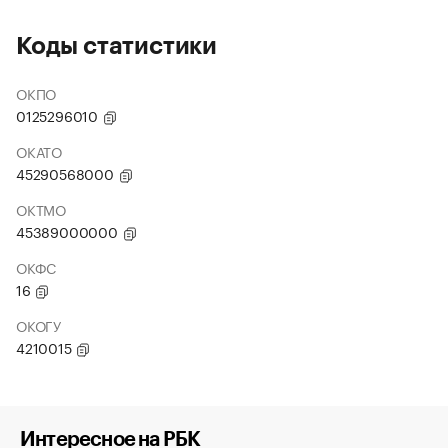
Коды статистики
ОКПО
0125296010
ОКАТО
45290568000
ОКТМО
45389000000
ОКФС
16
ОКОГУ
4210015
Интересное на РБК