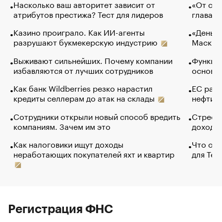
Насколько ваш авторитет зависит от
«От спо
атрибутов престижа? Тест для лидеров
глава к
Казино проиграло. Как ИИ-агенты
«Деньги
разрушают букмекерскую индустрию
Маск в 
Выживают сильнейших. Почему компании
Функции
избавляются от лучших сотрудников
основ э
Как банк Wildberries резко нарастил
ЕС раз
кредиты селлерам до атак на склады
нефти —
Сотрудники открыли новый способ вредить
Стресс 
компаниям. Зачем им это
доходов
Как налоговики ищут доходы
Что обв
неработающих покупателей яхт и квартир
для Tel
Регистрация ФНС