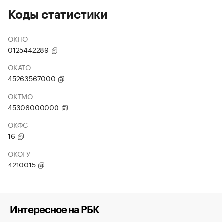
Коды статистики
ОКПО
0125442289
ОКАТО
45263567000
ОКТМО
45306000000
ОКФС
16
ОКОГУ
4210015
Интересное на РБК