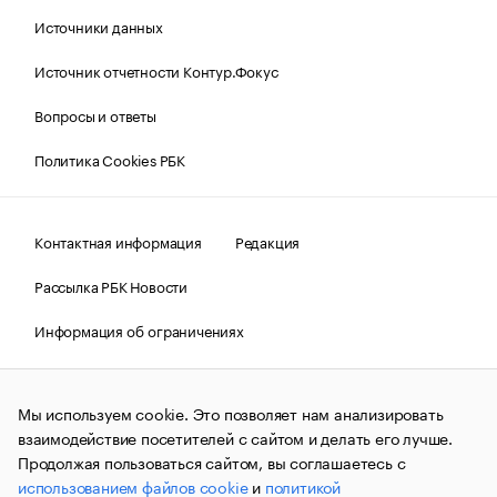
Источники данных
Источник отчетности Контур.Фокус
Вопросы и ответы
Политика Cookies РБК
Контактная информация
Редакция
Рассылка РБК Новости
Информация об ограничениях
Правовая информация
О соблюдении авторских прав
Мы используем cookie. Это позволяет нам анализировать
© АО «РОСБИЗНЕСКОНСАЛТИНГ»,
1995–2026.
Сообщения
и материалы информационного агентства «РБК»
взаимодействие посетителей с сайтом и делать его лучше.
(зарегистрировано Федеральной службой по надзору в сфере
Продолжая пользоваться сайтом, вы соглашаетесь с
связи, информационных технологий и массовых
использованием файлов cookie
и
политикой
коммуникаций (Роскомнадзор) 09.12.2015 за номером ИА