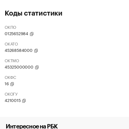
Коды статистики
ОКПО
0125652984
ОКАТО
45268584000
ОКТМО
45325000000
ОКФС
16
ОКОГУ
4210015
Интересное на РБК