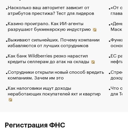
Насколько ваш авторитет зависит от
«От спо
атрибутов престижа? Тест для лидеров
глава к
Казино проиграло. Как ИИ-агенты
«Деньги
разрушают букмекерскую индустрию
Маск в 
Выживают сильнейших. Почему компании
Функции
избавляются от лучших сотрудников
основ э
Как банк Wildberries резко нарастил
ЕС раз
кредиты селлерам до атак на склады
нефти —
Сотрудники открыли новый способ вредить
Стресс 
компаниям. Зачем им это
доходов
Как налоговики ищут доходы
Что обв
неработающих покупателей яхт и квартир
для Tel
Регистрация ФНС