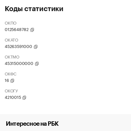
Коды статистики
ОКПО
0125648782
ОКАТО
45263591000
ОКТМО
45315000000
ОКФС
16
ОКОГУ
4210015
Интересное на РБК