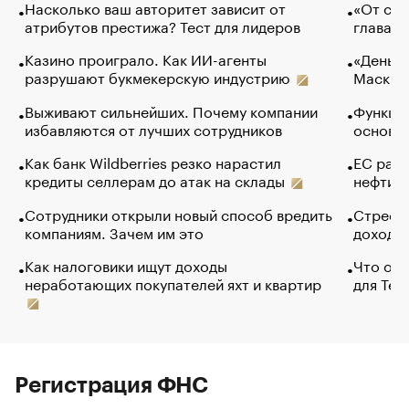
Насколько ваш авторитет зависит от
«От спо
атрибутов престижа? Тест для лидеров
глава к
Казино проиграло. Как ИИ-агенты
«Деньги
разрушают букмекерскую индустрию
Маск в 
Выживают сильнейших. Почему компании
Функции
избавляются от лучших сотрудников
основ э
Как банк Wildberries резко нарастил
ЕС раз
кредиты селлерам до атак на склады
нефти —
Сотрудники открыли новый способ вредить
Стресс 
компаниям. Зачем им это
доходов
Как налоговики ищут доходы
Что обв
неработающих покупателей яхт и квартир
для Tel
Регистрация ФНС