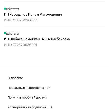
ДЕЙСТВУЕТ
ИП Рабаданов Ислам Магомедович
ИНН: 050200266553
ДЕЙСТВУЕТ
ИП Эшбаев Бакытжан Тынычтыкбекович
ИНН: 772670936201
О проекте
Поделиться новостью на РБК
Получить пробный доступ
Корпоративная подписка РБК