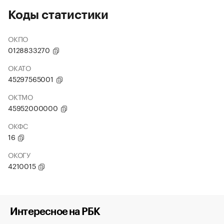
Коды статистики
ОКПО
0128833270
ОКАТО
45297565001
ОКТМО
45952000000
ОКФС
16
ОКОГУ
4210015
Интересное на РБК