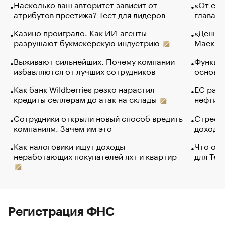
Насколько ваш авторитет зависит от
«От спо
атрибутов престижа? Тест для лидеров
глава к
Казино проиграло. Как ИИ-агенты
«Деньги
разрушают букмекерскую индустрию
Маск в 
Выживают сильнейших. Почему компании
Функции
избавляются от лучших сотрудников
основ э
Как банк Wildberries резко нарастил
ЕС раз
кредиты селлерам до атак на склады
нефти —
Сотрудники открыли новый способ вредить
Стресс 
компаниям. Зачем им это
доходов
Как налоговики ищут доходы
Что обв
неработающих покупателей яхт и квартир
для Tel
Регистрация ФНС