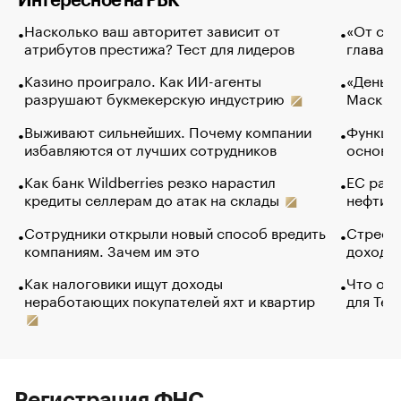
Интересное на РБК
Насколько ваш авторитет зависит от
«От спо
атрибутов престижа? Тест для лидеров
глава к
Казино проиграло. Как ИИ-агенты
«Деньги
разрушают букмекерскую индустрию
Маск в 
Выживают сильнейших. Почему компании
Функции
избавляются от лучших сотрудников
основ э
Как банк Wildberries резко нарастил
ЕС раз
кредиты селлерам до атак на склады
нефти —
Сотрудники открыли новый способ вредить
Стресс 
компаниям. Зачем им это
доходов
Как налоговики ищут доходы
Что обв
неработающих покупателей яхт и квартир
для Tel
Регистрация ФНС