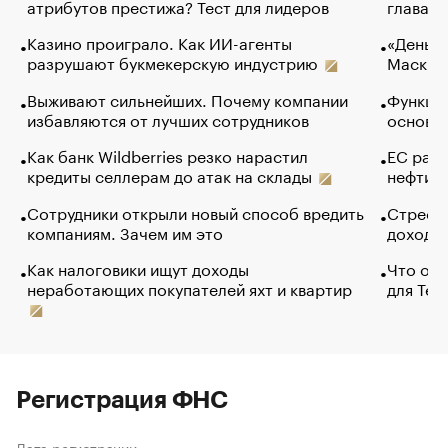
атрибутов престижа? Тест для лидеров
глава к
Казино проиграло. Как ИИ-агенты
«Деньги
разрушают букмекерскую индустрию
Маск в 
Выживают сильнейших. Почему компании
Функции
избавляются от лучших сотрудников
основ э
Как банк Wildberries резко нарастил
ЕС раз
кредиты селлерам до атак на склады
нефти —
Сотрудники открыли новый способ вредить
Стресс 
компаниям. Зачем им это
доходов
Как налоговики ищут доходы
Что обв
неработающих покупателей яхт и квартир
для Tel
Регистрация ФНС
Дата регистрации