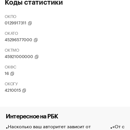
Коды статистики
ОКПО
0129917311
ОКАТО
45296577000
ОКТМО
45921000000
ОКФС
16
ОКОГУ
4210015
Интересное на РБК
Насколько ваш авторитет зависит от
«От спо