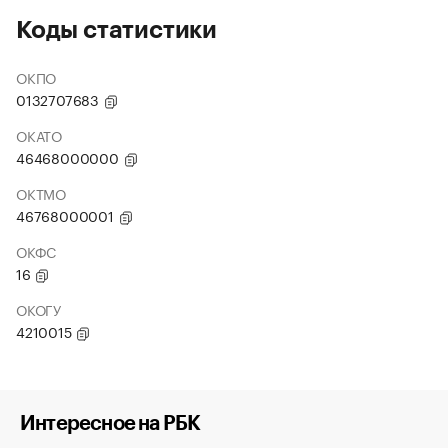
Коды статистики
ОКПО
0132707683
ОКАТО
46468000000
ОКТМО
46768000001
ОКФС
16
ОКОГУ
4210015
Интересное на РБК