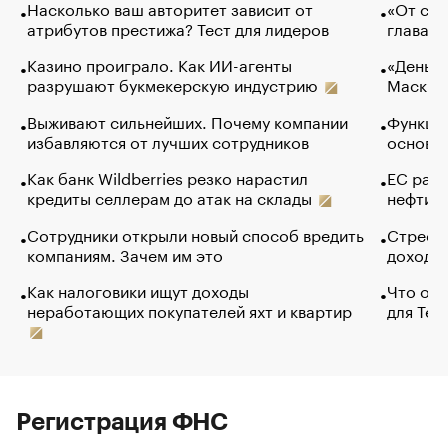
Насколько ваш авторитет зависит от
«От спо
атрибутов престижа? Тест для лидеров
глава к
Казино проиграло. Как ИИ-агенты
«Деньги
разрушают букмекерскую индустрию
Маск в 
Выживают сильнейших. Почему компании
Функции
избавляются от лучших сотрудников
основ э
Как банк Wildberries резко нарастил
ЕС раз
кредиты селлерам до атак на склады
нефти —
Сотрудники открыли новый способ вредить
Стресс 
компаниям. Зачем им это
доходов
Как налоговики ищут доходы
Что обв
неработающих покупателей яхт и квартир
для Tel
Регистрация ФНС