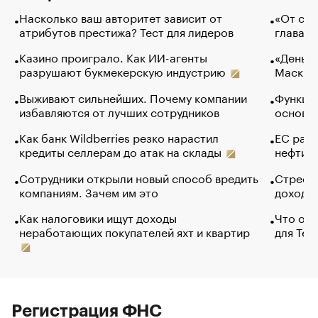
Насколько ваш авторитет зависит от
«От спо
атрибутов престижа? Тест для лидеров
глава к
Казино проиграло. Как ИИ-агенты
«Деньги
разрушают букмекерскую индустрию
Маск в 
Выживают сильнейших. Почему компании
Функции
избавляются от лучших сотрудников
основ э
Как банк Wildberries резко нарастил
ЕС раз
кредиты селлерам до атак на склады
нефти —
Сотрудники открыли новый способ вредить
Стресс 
компаниям. Зачем им это
доходов
Как налоговики ищут доходы
Что обв
неработающих покупателей яхт и квартир
для Tel
Регистрация ФНС