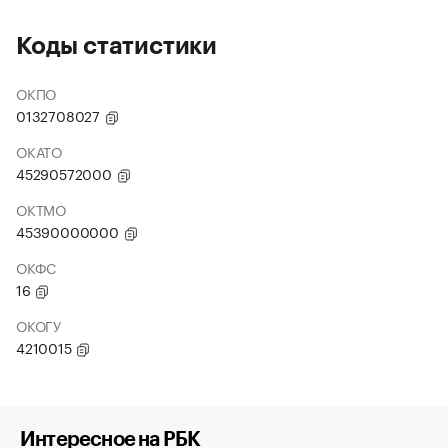
Коды статистики
ОКПО
0132708027
ОКАТО
45290572000
ОКТМО
45390000000
ОКФС
16
ОКОГУ
4210015
Интересное на РБК