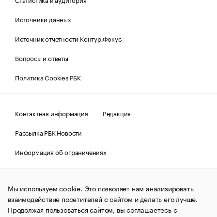
Источники данных
Источник отчетности Контур.Фокус
Вопросы и ответы
Политика Cookies РБК
Контактная информация
Редакция
Рассылка РБК Новости
Информация об ограничениях
Правовая информация
О соблюдении авторских прав
Мы используем cookie. Это позволяет нам анализировать
© АО «РОСБИЗНЕСКОНСАЛТИНГ»,
1995–2026.
Сообщения
и материалы информационного агентства «РБК»
взаимодействие посетителей с сайтом и делать его лучше.
(зарегистрировано Федеральной службой по надзору в сфере
Продолжая пользоваться сайтом, вы соглашаетесь с
связи, информационных технологий и массовых