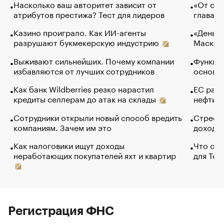
Насколько ваш авторитет зависит от
«От спо
атрибутов престижа? Тест для лидеров
глава к
Казино проиграло. Как ИИ-агенты
«Деньги
разрушают букмекерскую индустрию
Маск в 
Выживают сильнейших. Почему компании
Функции
избавляются от лучших сотрудников
основ э
Как банк Wildberries резко нарастил
ЕС раз
кредиты селлерам до атак на склады
нефти —
Сотрудники открыли новый способ вредить
Стресс 
компаниям. Зачем им это
доходов
Как налоговики ищут доходы
Что обв
неработающих покупателей яхт и квартир
для Tel
Регистрация ФНС