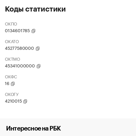
Коды статистики
ОКПО
0134601785
ОКАТО
45277580000
ОКТМО
45341000000
ОКФС
16
ОКОГУ
4210015
Интересное на РБК