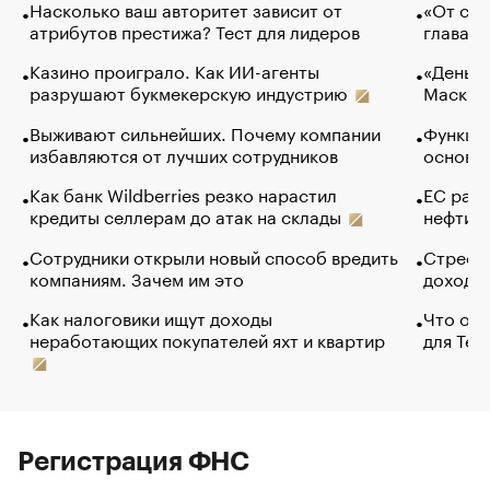
Насколько ваш авторитет зависит от
«От спо
атрибутов престижа? Тест для лидеров
глава к
Казино проиграло. Как ИИ-агенты
«Деньги
разрушают букмекерскую индустрию
Маск в 
Выживают сильнейших. Почему компании
Функции
избавляются от лучших сотрудников
основ э
Как банк Wildberries резко нарастил
ЕС раз
кредиты селлерам до атак на склады
нефти —
Сотрудники открыли новый способ вредить
Стресс 
компаниям. Зачем им это
доходов
Как налоговики ищут доходы
Что обв
неработающих покупателей яхт и квартир
для Tel
Регистрация ФНС