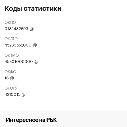
Коды статистики
ОКПО
0135432693
ОКАТО
45263552000
ОКТМО
45301000000
ОКФС
16
ОКОГУ
4210015
Интересное на РБК