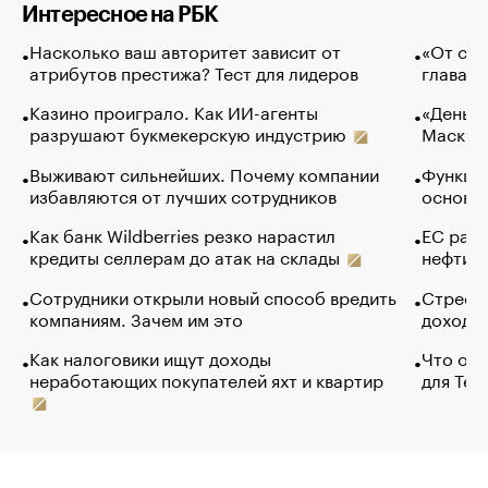
Интересное на РБК
Насколько ваш авторитет зависит от
«От спо
атрибутов престижа? Тест для лидеров
глава к
Казино проиграло. Как ИИ-агенты
«Деньги
разрушают букмекерскую индустрию
Маск в 
Выживают сильнейших. Почему компании
Функции
избавляются от лучших сотрудников
основ э
Как банк Wildberries резко нарастил
ЕС раз
кредиты селлерам до атак на склады
нефти —
Сотрудники открыли новый способ вредить
Стресс 
компаниям. Зачем им это
доходов
Как налоговики ищут доходы
Что обв
неработающих покупателей яхт и квартир
для Tel