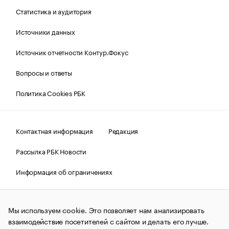
Статистика и аудитория
Источники данных
Источник отчетности Контур.Фокус
Вопросы и ответы
Политика Cookies РБК
Контактная информация
Редакция
Рассылка РБК Новости
Информация об ограничениях
Правовая информация
О соблюдении авторских прав
Мы используем cookie. Это позволяет нам анализировать
© АО «РОСБИЗНЕСКОНСАЛТИНГ»,
1995–2026.
Сообщения
и материалы информационного агентства «РБК»
взаимодействие посетителей с сайтом и делать его лучше.
(зарегистрировано Федеральной службой по надзору в сфере