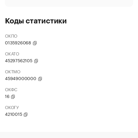
Коды статистики
ОКПО
0135926068
ОКАТО
45297562105
ОКТМО
45949000000
ОКФС
16
ОКОГУ
4210015