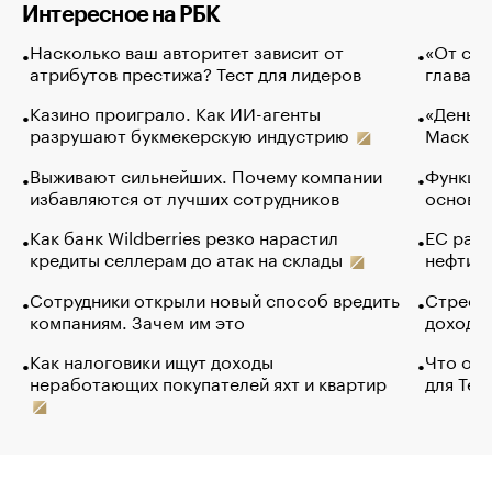
Интересное на РБК
Насколько ваш авторитет зависит от
«От спо
атрибутов престижа? Тест для лидеров
глава к
Казино проиграло. Как ИИ-агенты
«Деньги
разрушают букмекерскую индустрию
Маск в 
Выживают сильнейших. Почему компании
Функции
избавляются от лучших сотрудников
основ э
Как банк Wildberries резко нарастил
ЕС раз
кредиты селлерам до атак на склады
нефти —
Сотрудники открыли новый способ вредить
Стресс 
компаниям. Зачем им это
доходов
Как налоговики ищут доходы
Что обв
неработающих покупателей яхт и квартир
для Tel