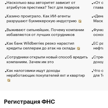
Насколько ваш авторитет зависит от
«От спо
атрибутов престижа? Тест для лидеров
глава к
Казино проиграло. Как ИИ-агенты
«Деньги
разрушают букмекерскую индустрию
Маск в 
Выживают сильнейших. Почему компании
Функции
избавляются от лучших сотрудников
основ э
Как банк Wildberries резко нарастил
ЕС раз
кредиты селлерам до атак на склады
нефти —
Сотрудники открыли новый способ вредить
Стресс 
компаниям. Зачем им это
доходов
Как налоговики ищут доходы
Что обв
неработающих покупателей яхт и квартир
для Tel
Регистрация ФНС