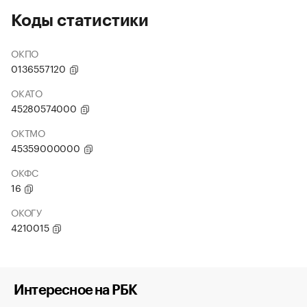
Коды статистики
ОКПО
0136557120
ОКАТО
45280574000
ОКТМО
45359000000
ОКФС
16
ОКОГУ
4210015
Интересное на РБК