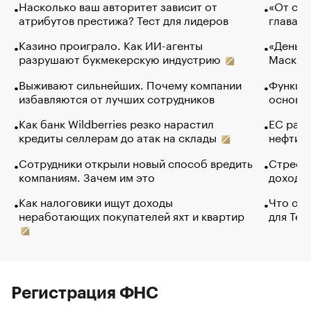
Насколько ваш авторитет зависит от
«От спо
атрибутов престижа? Тест для лидеров
глава к
Казино проиграло. Как ИИ-агенты
«Деньги
разрушают букмекерскую индустрию
Маск в 
Выживают сильнейших. Почему компании
Функции
избавляются от лучших сотрудников
основ э
Как банк Wildberries резко нарастил
ЕС раз
кредиты селлерам до атак на склады
нефти —
Сотрудники открыли новый способ вредить
Стресс 
компаниям. Зачем им это
доходов
Как налоговики ищут доходы
Что обв
неработающих покупателей яхт и квартир
для Tel
Регистрация ФНС