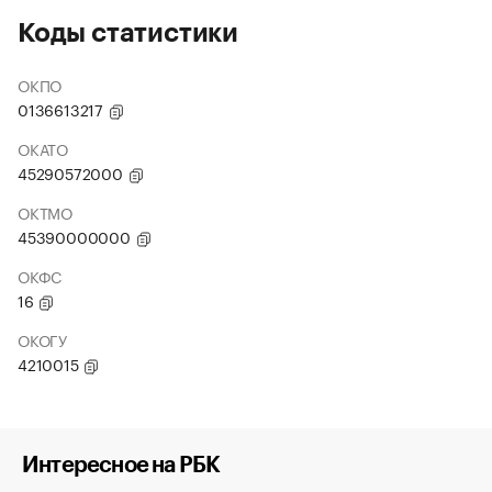
Коды статистики
ОКПО
0136613217
ОКАТО
45290572000
ОКТМО
45390000000
ОКФС
16
ОКОГУ
4210015
Интересное на РБК