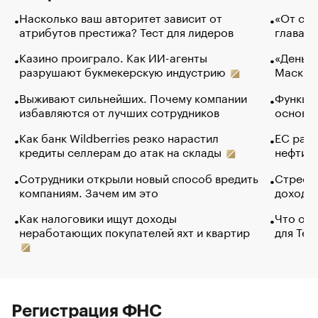
Насколько ваш авторитет зависит от
«От спо
атрибутов престижа? Тест для лидеров
глава к
Казино проиграло. Как ИИ-агенты
«Деньги
разрушают букмекерскую индустрию
Маск в 
Выживают сильнейших. Почему компании
Функции
избавляются от лучших сотрудников
основ э
Как банк Wildberries резко нарастил
ЕС раз
кредиты селлерам до атак на склады
нефти —
Сотрудники открыли новый способ вредить
Стресс 
компаниям. Зачем им это
доходов
Как налоговики ищут доходы
Что обв
неработающих покупателей яхт и квартир
для Tel
Регистрация ФНС