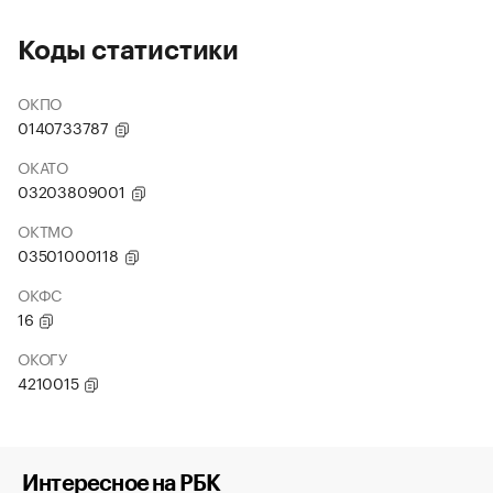
Коды статистики
ОКПО
0140733787
ОКАТО
03203809001
ОКТМО
03501000118
ОКФС
16
ОКОГУ
4210015
Интересное на РБК