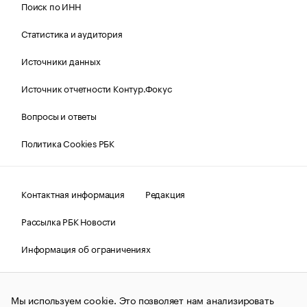
Поиск по ИНН
Статистика и аудитория
Источники данных
Источник отчетности Контур.Фокус
Вопросы и ответы
Политика Cookies РБК
Контактная информация
Редакция
Рассылка РБК Новости
Информация об ограничениях
Правовая информация
О соблюдении авторских прав
Мы используем cookie. Это позволяет нам анализировать
© АО «РОСБИЗНЕСКОНСАЛТИНГ»,
1995–2026.
Сообщения