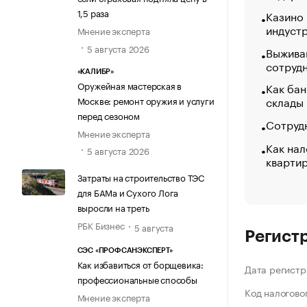
1,5 раза
Казино
индуст
Мнение эксперта
5 августа 2026
Выжива
сотруд
«КАЛИБР»
Оружейная мастерская в
Как бан
склады
Москве: ремонт оружия и услуги
перед сезоном
Сотрудн
Мнение эксперта
Как нал
5 августа 2026
кварти
Затраты на строительство ТЭС
для БАМа и Сухого Лога
выросли на треть
РБК Бизнес
5 августа
Регист
СЭС «ПРОФСАНЭКСПЕРТ»
Как избавиться от борщевика:
Дата регистр
профессиональные способы
Код налогово
Мнение эксперта