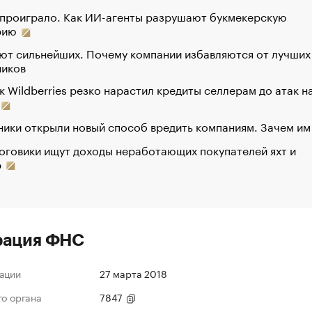
 проиграло. Как ИИ-агенты разрушают букмекерскую
рию
ют сильнейших. Почему компании избавляются от лучших
ников
к Wildberries резко нарастил кредиты селлерам до атак н
ики открыли новый способ вредить компаниям. Зачем им
оговики ищут доходы неработающих покупателей яхт и
р
рация ФНС
ации
27 марта 2018
го органа
7847