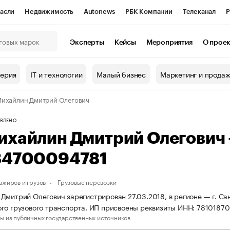
асли
Недвижимость
Autonews
РБК Компании
Телеканал
Р
К Курсы
РБК Life
Тренды
Визионеры
Национальные проекты
Эксперты
Кейсы
Мероприятия
О прое
онный клуб
Исследования
Кредитные рейтинги
Франшизы
Г
терия
IT и технологии
Малый бизнес
Маркетинг и прода
Проверка контрагентов
Политика
Экономика
Бизнес
ихайлин Дмитрий Олегович
ы
ВЛЕНО
ихайлин Дмитрий Олегович
84700094781
ажиров и грузов
Грузовые перевозки
Дмитрий Олегович зарегистрирован 27.03.2018, в регионе — г. Са
го грузового транспорта. ИП присвоены реквизиты ИНН: 7810187
ы из публичных государственных источников.