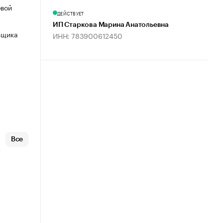
овой
ДЕЙСТВУЕТ
ИП Старкова Марина Анатольевна
ьщика
ИНН: 783900612450
Все