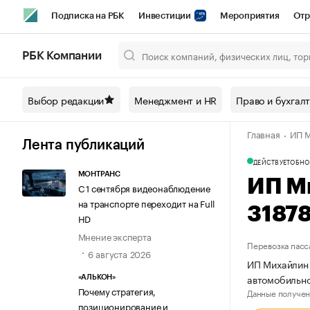
Подписка на РБК
Инвестиции
Мероприятия
Отр
Спорт
Школа управления РБК
РБК Образование
РБ
РБК Компании
Город
Стиль
Крипто
РБК Бизнес-среда
Дискусси
Выбор редакции
Менеджмент и HR
Право и бухгал
Спецпроекты СПб
Конференции СПб
Спецпроекты
Главная
ИП М
Технологии и медиа
Финансы
Рынок наличной валют
Лента публикаций
ДЕЙСТВУЕТ
ОБНО
МОНТРАНС
ИП М
С 1 сентября видеонаблюдение
на транспорте переходит на Full
3187
HD
Мнение эксперта
Перевозка пасс
6 августа 2026
ИП Михайлин 
автомобильно
«АЛЬКОН»
Почему стратегия,
Данные получен
позиционирование и