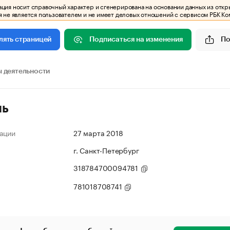
ия носит справочный характер и сгенерирована на основании данных из откр
 не является пользователем и не имеет деловых отношений с сервисом РБК Ко
Подписаться на изменения
По
лять страницей
 деятельности
ль
ации
27 марта 2018
г. Санкт-Петербург
318784700094781
781018708741