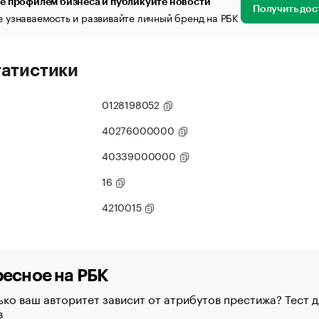
е профилем бизнеса и публикуйте новости
Получить дос
 узнаваемость и развивайте личный бренд на РБК
татистики
0128198052
40276000000
40339000000
16
4210015
есное на РБК
ко ваш авторитет зависит от атрибутов престижа? Тест д
в