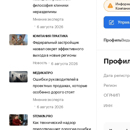
Информац
философия клиники
Компания
неразделимы
Мнение эксперта
Управ
6 августа 2026
КОМПАНИЯ ПРАКТИКА
Профиль
Виды
Федеральный застройщик
назвал секрет эффективного
выхода в новые регионы
Профи
Новость
6 августа 2026
МЕДИКАПРО
Дата регистр
Ошибки руководителей в
Регион
проектных продажах, которые
особенно дорого стоят
ОГРНИП
Мнение эксперта
ИНН
6 августа 2026
STENKIN.PRO
Как технический надзор
предотвращает дорогие ошибки