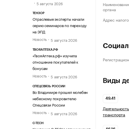
5 августа 2026
Наименование
органа
ТЕНЗОР
Отраслевые эксперты начали
Адрес налого
серию семинаров по переходу
на ЭПД
Новость
5 августа 2026
Социал
ТВОЯАПТЕКА.РФ
«ТвояАптека.рф» изучила
Регистрацио
отношение покупателей к
бонусам
Новость
5 августа 2026
Виды д
СПЕЦСВЯЗЬ РОССИИ
Во Владимире прошел молебен
небесному покровителю
49.41
Спецсвязи России
Деятельность
Новость
5 августа 2026
транспорта
C-TECH
Компания C-TECH оптимизирует