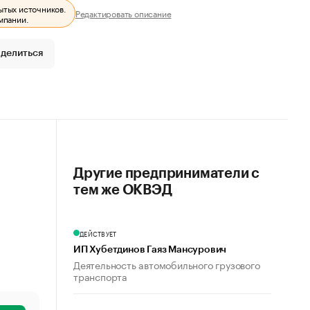
ытых источников.
Редактировать описание
мпании.
делиться
Другие предприниматели с
тем же ОКВЭД
ДЕЙСТВУЕТ
ИП Хубетдинов Гаяз Мансурович
Деятельность автомобильного грузового
транспорта