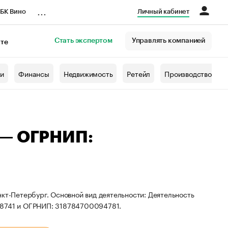
...
БК Вино
Личный кабинет
Стать экспертом
Управлять компанией
кте
азета
жи
Финансы
Недвижимость
Ретейл
Производство
 — ОГРНИП:
нкт-Петербург. Основной вид деятельности: Деятельность
08741 и ОГРНИП: 318784700094781.