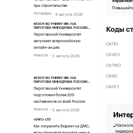
Управляйт
при строительстве
Повышайте
Интервью
6 августа 2026
ФГАОУ ВО РНИМУ ИМ. Н.И.
Коды с
ПИРОГОВА МИНЗДРАВА РОССИИ
(ПИРОГОВСКИЙ УНИВЕРСИТЕТ)
Пироговский Университет
запускает всероссийскую
ОКПО
онлайн-акцию
ОКАТО
Новость
5 августа 2026
ОКТМО
ОКФС
ФГАОУ ВО РНИМУ ИМ. Н.И.
ПИРОГОВА МИНЗДРАВА РОССИИ
ОКОГУ
(ПИРОГОВСКИЙ УНИВЕРСИТЕТ)
Пироговский Университет
подготовил более 200
наставников со всей России
Новость
5 августа 2026
Интер
«OWC» LTD
Насколь
Как сохранить бюджет на ДМС,
лидеро
если страховая подняла цену в