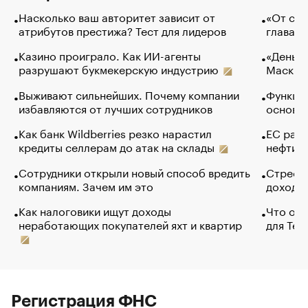
Насколько ваш авторитет зависит от
«От спо
атрибутов престижа? Тест для лидеров
глава к
Казино проиграло. Как ИИ-агенты
«Деньги
разрушают букмекерскую индустрию
Маск в 
Выживают сильнейших. Почему компании
Функции
избавляются от лучших сотрудников
основ э
Как банк Wildberries резко нарастил
ЕС раз
кредиты селлерам до атак на склады
нефти —
Сотрудники открыли новый способ вредить
Стресс 
компаниям. Зачем им это
доходов
Как налоговики ищут доходы
Что обв
неработающих покупателей яхт и квартир
для Tel
Регистрация ФНС