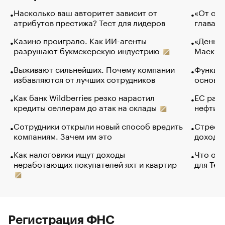
Насколько ваш авторитет зависит от
«От спо
атрибутов престижа? Тест для лидеров
глава к
Казино проиграло. Как ИИ-агенты
«Деньги
разрушают букмекерскую индустрию
Маск в 
Выживают сильнейших. Почему компании
Функции
избавляются от лучших сотрудников
основ э
Как банк Wildberries резко нарастил
ЕС раз
кредиты селлерам до атак на склады
нефти —
Сотрудники открыли новый способ вредить
Стресс 
компаниям. Зачем им это
доходов
Как налоговики ищут доходы
Что обв
неработающих покупателей яхт и квартир
для Tel
Регистрация ФНС