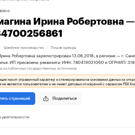
ВЛЕНО
магина Ирина Робертовна 
84700256861
Швейное производство
Пошив одежды
рина Робертовна зарегистрирован 13.08.2018, в регионе — г. Санк
елья. ИП присвоены реквизиты ИНН: 780419031060 и ОГРНИП: 31
ы из публичных государственных источников.
ия носит справочный характер и сгенерирована на основании данных из откр
 не является пользователем и не имеет деловых отношений с сервисом РБК Ко
Поделиться
лять страницей
 деятельности