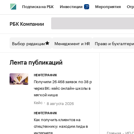
Подписка на РБК
Инвестиции
Мероприятия
Отр
Спорт
Школа управления РБК
РБК Образование
РБ
РБК Компании
Стиль
Крипто
РБК Бизнес-среда
Дискуссионный кл
Выбор редакции
Менеджмент и HR
Право и бухгалтер
Спецпроекты СПб
Конференции СПб
Спецпроекты
Технологии и медиа
Финансы
Рынок наличной валют
Лента публикаций
НЕФТЕТРАФИК
Получили 26 468 заявок по 38 р
через ВК: кейс онлайн-школы в
мягкой нише
Кейс
8 августа 2026
НЕФТЕТРАФИК
Как получить клиентов на
спецтехнику: находим лиды в
интернете
Главная
ИП С