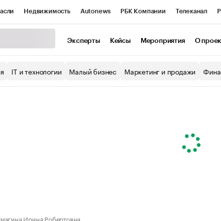
асли
Недвижимость
Autonews
РБК Компании
Телеканал
Р
К Курсы
РБК Life
Тренды
Визионеры
Национальные проекты
Эксперты
Кейсы
Мероприятия
О прое
уб
Исследования
Кредитные рейтинги
Франшизы
Газета
ия
IT и технологии
Малый бизнес
Маркетинг и продажи
Фина
Проверка контрагентов
Политика
Экономика
Бизнес
ы
магина Ирина Робертовна