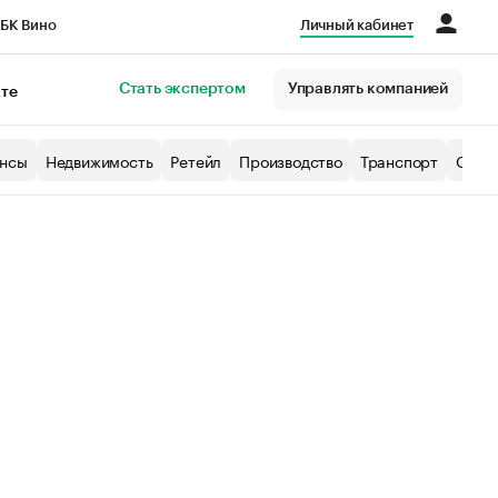
БК Вино
Личный кабинет
Город
Стать экспертом
Управлять компанией
кте
нсы
Недвижимость
Ретейл
Производство
Транспорт
Образ