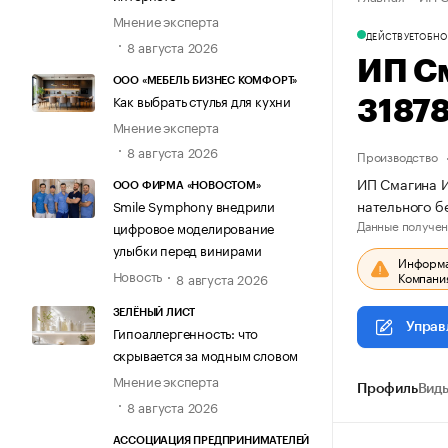
Мнение эксперта
ДЕЙСТВУЕТ
ОБНО
8 августа 2026
ИП С
ООО «МЕБЕЛЬ БИЗНЕС КОМФОРТ»
Как выбрать стулья для кухни
3187
Мнение эксперта
8 августа 2026
Производство
ИП Смагина И
ООО ФИРМА «НОВОСТОМ»
нательного б
Smile Symphony внедрили
Данные получен
цифровое моделирование
улыбки перед винирами
Информац
Новость
Компания
8 августа 2026
ЗЕЛЁНЫЙ ЛИСТ
Управ
Гипоаллергенность: что
скрывается за модным словом
Мнение эксперта
Профиль
Виды
8 августа 2026
АССОЦИАЦИЯ ПРЕДПРИНИМАТЕЛЕЙ